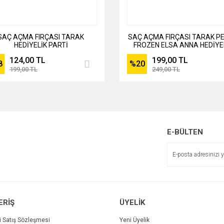
SAÇ AÇMA FIRÇASI TARAK
SAÇ AÇMA FIRÇASI TARAK P
HEDİYELİK PARTİ
FROZEN ELSA ANNA HEDİYE
PARTİ
124,00 TL
199,00 TL
8
%20
199,00 TL
249,00 TL
E-BÜLTEN
ERİŞ
ÜYELİK
i Satış Sözleşmesi
Yeni Üyelik