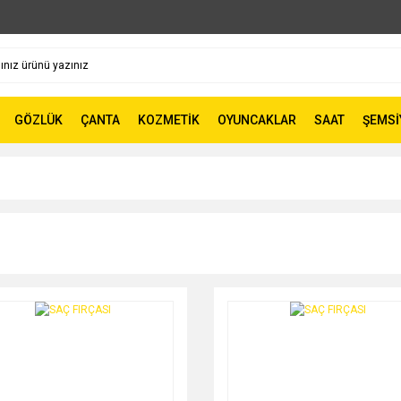
GÖZLÜK
ÇANTA
KOZMETİK
OYUNCAKLAR
SAAT
ŞEMSİ