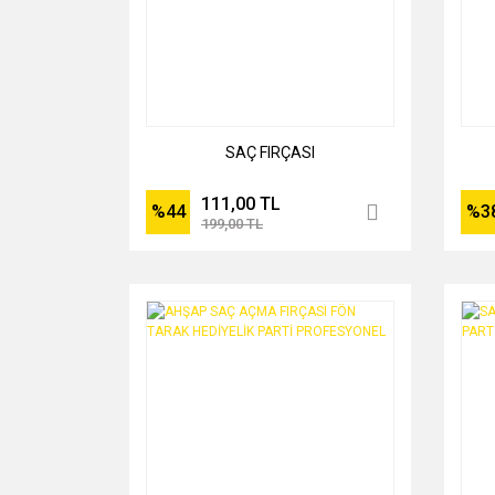
SAÇ FIRÇASI
111,00 TL
%44
%3
199,00 TL