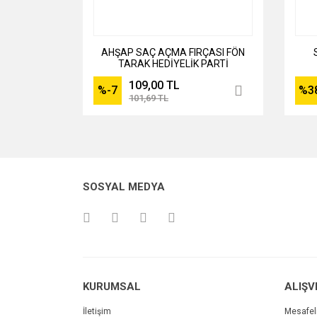
AHŞAP SAÇ AÇMA FIRÇASI FÖN
TARAK HEDİYELİK PARTİ
PROFESYONEL
109,00 TL
%-7
%3
101,69 TL
SOSYAL MEDYA
KURUMSAL
ALIŞV
İletişim
Mesafel