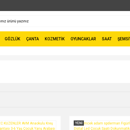
GÖZLÜK
ÇANTA
KOZMETİK
OYUNCAKLAR
SAAT
ŞEMSİ
YENİ