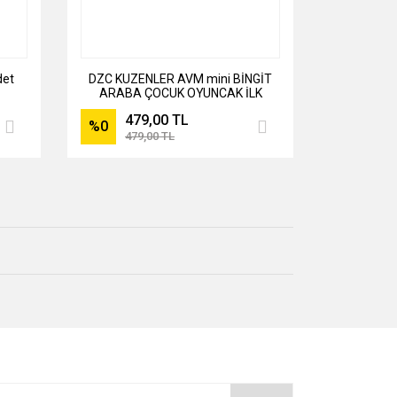
det
DZC KUZENLER AVM mini BİNGİT
ARABA ÇOCUK OYUNCAK İLK
ARABAM KIRMIZI
479,00 TL
%0
479,00 TL