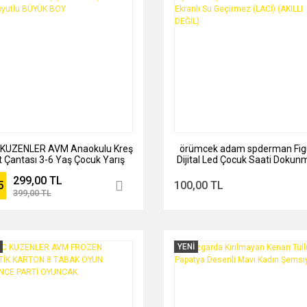
KUZENLER AVM Anaokulu Kreş
örümcek adam spderman Fig
t Çantası 3-6 Yaş Çocuk Yarış
Dijital Led Çocuk Saati Dokun
abası 5d Boyutlu BÜYÜK BOY
Ekranlı Su Geçirmez (LACİ) (A
299,00 TL
DEĞİL)
5
100,00 TL
399,00 TL
YENİ