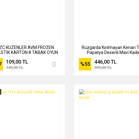
ZC KUZENLER AVM FROZEN
Rüzgarda Kırılmayan Kenarı T
STİK KARTON 8 TABAK OYUN
Papatya Desenli Mavi Kadı
EĞLENCE PARTİ OYUNCAK
Şemsiye
109,00 TL
446,00 TL
7
%55
149,00 TL
999,00 TL