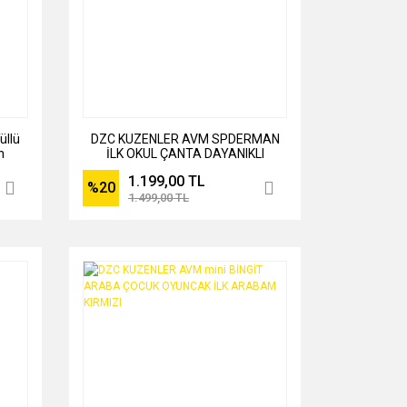
üllü
DZC KUZENLER AVM SPDERMAN
n
İLK OKUL ÇANTA DAYANIKLI
ORTOPEDİK ÖĞRENCİ ÇOCUK SIRT
1.199,00 TL
ÇANTASI ÖRÜMCEK LACİ
%20
1.499,00 TL