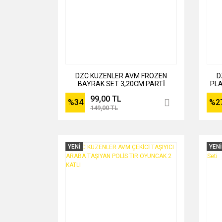
DZC KUZENLER AVM FROZEN
D
BAYRAK SET 3,20CM PARTİ
PLA
EĞLENCE DOĞUM GÜNÜ SÜS
99,00 TL
%34
%2
149,00 TL
YENİ
YENİ