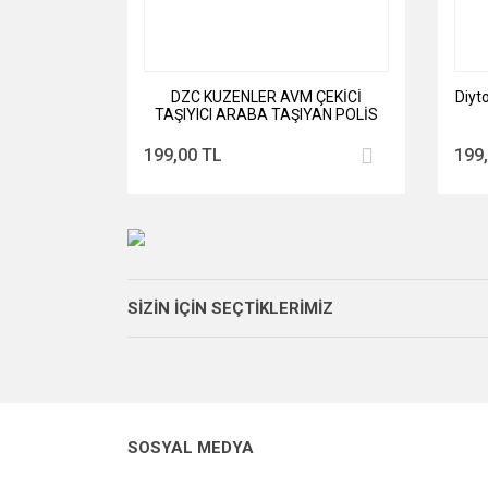
DZC KUZENLER AVM ÇEKİCİ
Diyt
TAŞIYICI ARABA TAŞIYAN POLİS
TIR OYUNCAK 2 KATLI
199,00 TL
199
SİZİN İÇİN SEÇTİKLERİMİZ
YENİ
SOSYAL MEDYA