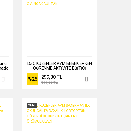
ürlü
DZC KUZENLER AVM BEBEK ERKEN
matik
ÖĞRENME AKTİVİTE EĞİTİCİ
KILLI
DAYANIKLI OYUNCAK BUL TAK
299,00 TL
%25
399,00 TL
YENİ