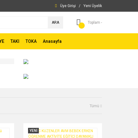
Üye Girişi
/
Yeni Üyelik
ARA
Toplam -
YE
TAKI
TOKA
Anasayfa
Tümü
YENİ