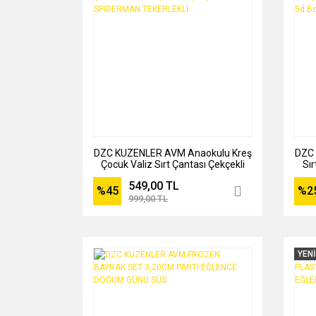
DZC KUZENLER AVM Anaokulu Kreş
DZC 
Çocuk Valiz Sırt Çantası Çekçekli
Sır
SPİDERMAN TEKERLEKLİ
Ar
549,00 TL
%45
%2
999,00 TL
YENİ