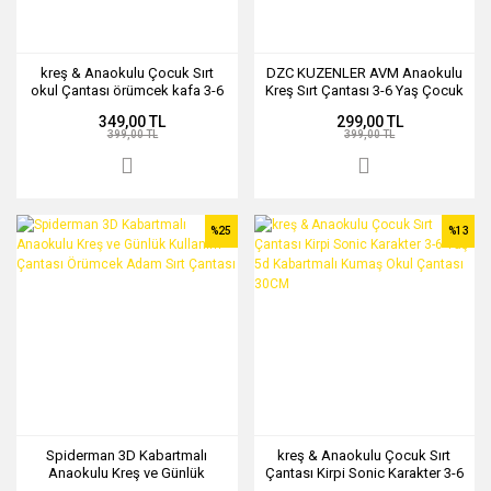
kreş & Anaokulu Çocuk Sırt
DZC KUZENLER AVM Anaokulu
okul Çantası örümcek kafa 3-6
Kreş Sırt Çantası 3-6 Yaş Çocuk
Yaş 5d Kabartmalı 33CM kırmızı
Yarış Arabası 5d Boyutlu
349,00 TL
299,00 TL
BÜYÜK BOY
399,00 TL
399,00 TL
%25
%13
Spiderman 3D Kabartmalı
kreş & Anaokulu Çocuk Sırt
Anaokulu Kreş ve Günlük
Çantası Kirpi Sonic Karakter 3-6
Kullanım Çantası Örümcek
Yaş 5d Kabartmalı Kumaş Okul