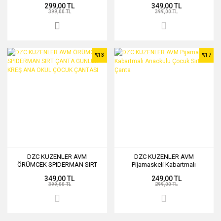
299,00 TL
349,00 TL
Adam Sırt Çantası
Çantası 30CM
399,00 TL
399,00 TL
%13
%17
DZC KUZENLER AVM
DZC KUZENLER AVM
ÖRÜMCEK SPIDERMAN SIRT
Pijamaskeli Kabartmalı
ÇANTA GÜNLÜK KREŞ ANA
Anaokulu Çocuk Sırt Çanta
349,00 TL
249,00 TL
OKUL ÇOCUK ÇANTASI
399,00 TL
299,00 TL