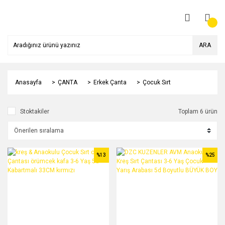
ARA
Anasayfa
ÇANTA
Erkek Çanta
Çocuk Sırt
Stoktakiler
Toplam 6 ürün
%13
%25