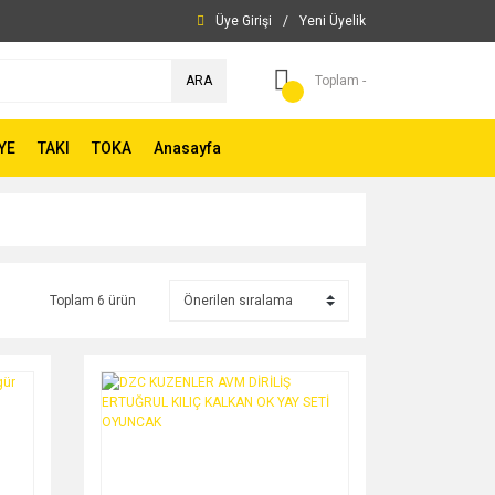
Üye Girişi
/
Yeni Üyelik
ARA
Toplam -
YE
TAKI
TOKA
Anasayfa
Toplam 6 ürün