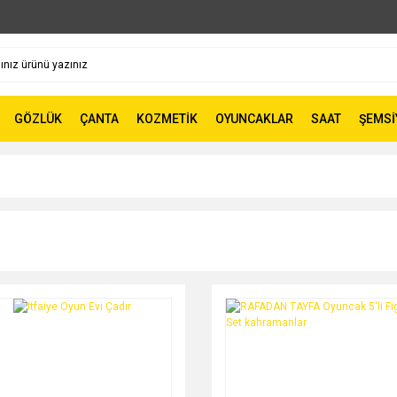
GÖZLÜK
ÇANTA
KOZMETİK
OYUNCAKLAR
SAAT
ŞEMSİ