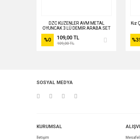
DZC KUZENLER AVM METAL
Kız 
OYUNCAK 3 LÜ DEMİR ARABA SET
7 CM ARAÇ
109,00 TL
%0
%3
109,00 TL
SOSYAL MEDYA
KURUMSAL
ALIŞV
İletişim
Mesafel