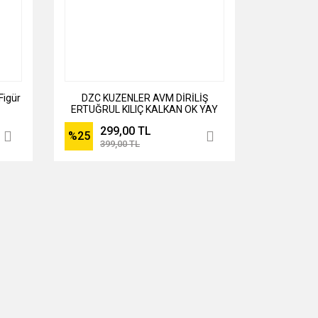
Figür
DZC KUZENLER AVM DİRİLİŞ
ERTUĞRUL KILIÇ KALKAN OK YAY
SETİ OYUNCAK
299,00 TL
%25
399,00 TL