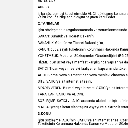
AD- SOYAD:
ADRES:
İş bu sözleşmeyi kabul etmekle ALICI, sözleşme konusu sipa
ve bu konuda bilgilendirildiğini peşinen kabul eder.
2.TANIMLAR
İşbu sözleşmenin uygulanmasında ve yorumlanmasında aşağı
BAKAN: Gümrük ve Ticaret Bakanı’nı,
BAKANLIK: Gümrük ve Ticaret Bakanlığı’nı,
KANUN: 6502 sayılı Tüketicinin Korunması Hakkında Kanu
YÖNETMELİK: Mesafeli Sözleşmeler Yönetmeliği’ni (RG:2
HİZMET: Bir ücret veya menfaat karşılığında yapılan ya da
SATICI: Ticari veya mesleki faaliyetleri kapsamında tüke
ALICI: Bir mal veya hizmeti ticari veya mesleki olmayan a
SİTE: SATICI’ya ait internet sitesini,
SİPARİŞ VEREN: Bir mal veya hizmeti SATICI’ya ait internet
TARAFLAR: SATICI ve ALICI’yı,
SÖZLEŞME: SATICI ve ALICI arasında akdedilen işbu sözl
MAL: Alışverişe konu olan taşınır eşyayı ve elektronik or
3.KONU
İşbu Sözleşme, ALICI’nın, SATICI’ya ait internet sitesi üzerin
Tüketicinin Korunması Hakkında Kanun ve Mesafeli Sözleş