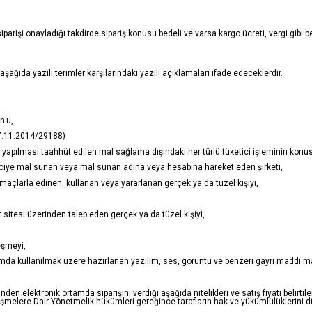
rişi onayladığı takdirde sipariş konusu bedeli ve varsa kargo ücreti, vergi gibi b
da yazılı terimler karşılarındaki yazılı açıklamaları ifade edeceklerdir.
n’u,
7.11.2014/29188)
 yapılması taahhüt edilen mal sağlama dışındaki her türlü tüketici işleminin konu
ticiye mal sunan veya mal sunan adına veya hesabına hareket eden şirketi,
maçlarla edinen, kullanan veya yararlanan gerçek ya da tüzel kişiyi,
 sitesi üzerinden talep eden gerçek ya da tüzel kişiyi,
eşmeyi,
tamda kullanılmak üzere hazırlanan yazılım, ses, görüntü ve benzeri gayri maddi mal
den elektronik ortamda siparişini verdiği aşağıda nitelikleri ve satış fiyatı belirtilen
melere Dair Yönetmelik hükümleri gereğince tarafların hak ve yükümlülüklerini d