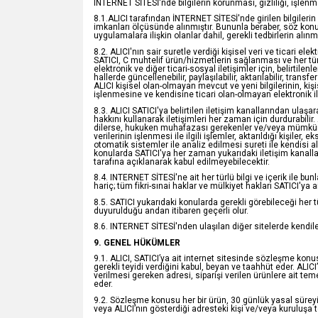
INTERNET SİTESİ'nde bilgilerin korunması, gizliliği, işlenmesi
8.1.ALICI tarafından İNTERNET SİTESİ'nde girilen bilgileri
imkanları ölçüsünde alınmıştır. Bununla beraber, söz konusu
uygulamalara ilişkin olanlar dahil, gerekli tedbirlerin alın
8.2. ALICI'nın sair suretle verdiği kişisel veri ve ticari ele
SATICI, C muhtelif ürün/hizmetlerin sağlanması ve her türl
elektronik ve diğer ticari-sosyal iletişimler için, belirtile
hallerde güncellenebilir, paylaşılabilir, aktarılabilir, transf
ALICI kişisel olan-olmayan mevcut ve yeni bilgilerinin, k
işlenmesine ve kendisine ticari olan-olmayan elektronik il
8.3. ALICI SATICI'ya belirtilen iletişim kanallarından ula
hakkını kullanarak iletişimleri her zaman için durdurabilir.
dilerse, hukuken muhafazası gerekenler ve/veya mümkün olan
verilerinin işlenmesi ile ilgili işlemler, aktarıldığı kişiler,
otomatik sistemler ile analiz edilmesi sureti ile kendisi 
konularda SATICI'ya her zaman yukarıdaki iletişim kanallar
tarafına açıklanarak kabul edilmeyebilecektir.
8.4. INTERNET SİTESİ'ne ait her türlü bilgi ve içerik il
hariç; tüm fikri-sınai haklar ve mülkiyet hakları SATICI'ya ait
8.5. SATICI yukarıdaki konularda gerekli görebileceği her 
duyurulduğu andan itibaren geçerli olur.
8.6. INTERNET SİTESİ'nden ulaşılan diğer sitelerde kendilerin
9. GENEL HÜKÜMLER
9.1. ALICI, SATICI’ya ait internet sitesinde sözleşme konusu
gerekli teyidi verdiğini kabul, beyan ve taahhüt eder. ALI
verilmesi gereken adresi, siparişi verilen ürünlere ait teme
eder.
9.2. Sözleşme konusu her bir ürün, 30 günlük yasal süreyi a
veya ALICI’nın gösterdiği adresteki kişi ve/veya kuruluşa