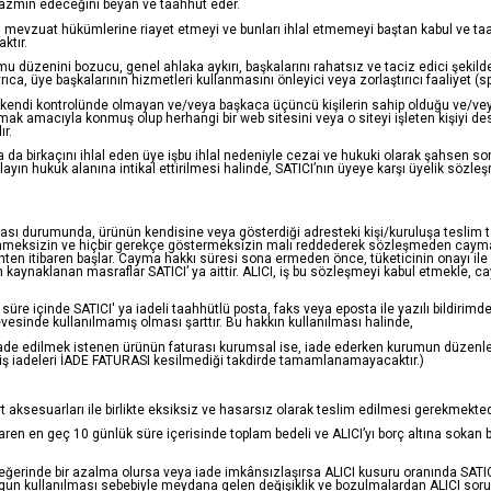
n tazmin edeceğini beyan ve taahhüt eder.
yasal mevzuat hükümlerine riayet etmeyi ve bunları ihlal etmemeyi baştan kabul ve t
ktır.
kamu düzenini bozucu, genel ahlaka aykırı, başkalarını rahatsız ve taciz edici şekild
, üye başkalarının hizmetleri kullanmasını önleyici veya zorlaştırıcı faaliyet (sp
ın kendi kontrolünde olmayan ve/veya başkaca üçüncü kişilerin sahip olduğu ve/veya
ğlamak amacıyla konmuş olup herhangi bir web sitesini veya o siteyi işleten kişiyi 
ır.
da birkaçını ihlal eden üye işbu ihlal nedeniyle cezai ve hukuki olarak şahsen soru
, olayın hukuk alanına intikal ettirilmesi halinde, SATICI’nın üyeye karşı üyelik 
ması durumunda, ürünün kendisine veya gösterdiği adresteki kişi/kuruluşa teslim tar
tlenmeksizin ve hiçbir gerekçe göstermeksizin malı reddederek sözleşmeden cayma 
hten itibaren başlar. Cayma hakkı süresi sona ermeden önce, tüketicinin onayı il
aynaklanan masraflar SATICI’ ya aittir. ALICI, iş bu sözleşmeyi kabul etmekle, ca
 süre içinde SATICI' ya iadeli taahhütlü posta, faks veya eposta ile yazılı bildi
sinde kullanılmamış olması şarttır. Bu hakkın kullanılması halinde,
, (İade edilmek istenen ürünün faturası kurumsal ise, iade ederken kurumun düzenlem
iş iadeleri İADE FATURASI kesilmediği takdirde tamamlanamayacaktır.)
t aksesuarları ile birlikte eksiksiz ve hasarsız olarak teslim edilmesi gerekmekted
aren en geç 10 günlük süre içerisinde toplam bedeli ve ALICI’yı borç altına sokan b
eğerinde bir azalma olursa veya iade imkânsızlaşırsa ALICI kusuru oranında SATIC
un kullanılması sebebiyle meydana gelen değişiklik ve bozulmalardan ALICI sorum