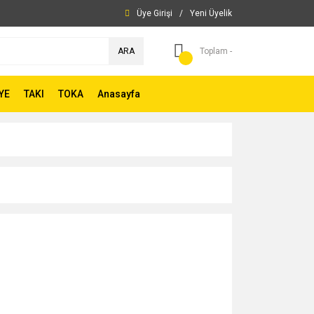
Üye Girişi
/
Yeni Üyelik
ARA
Toplam -
YE
TAKI
TOKA
Anasayfa