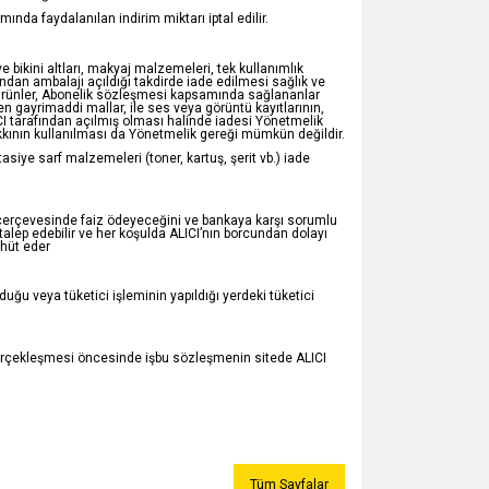
da faydalanılan indirim miktarı iptal edilir.
 bikini altları, makyaj malzemeleri, tek kullanımlık
ndan ambalajı açıldığı takdirde iade edilmesi sağlık ve
 ürünler, Abonelik sözleşmesi kapsamında sağlananlar
en gayrimaddi mallar, ile ses veya görüntü kayıtlarının,
LICI tarafından açılmış olması halinde iadesi Yönetmelik
kkının kullanılması da Yönetmelik gereği mümkün değildir.
tasiye sarf malzemeleri (toner, kartuş, şerit vb.) iade
si çerçevesinde faiz ödeyeceğini ve bankaya karşı sorumlu
talep edebilir ve her koşulda ALICI’nın borcundan dolayı
hhüt eder
uğu veya tüketici işleminin yapıldığı yerdeki tüketici
n gerçekleşmesi öncesinde işbu sözleşmenin sitede ALICI
Tüm Sayfalar