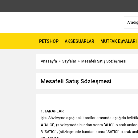
PETSHOP
AKSESUARLAR
MUTFAK EŞYALARI
Anasayfa
Sayfalar
Mesafeli Satış Sözleşmesi
Mesafeli Satış Sözleşmesi
1.TARAFLAR
İşbu Sözleşme aşağıdaki taraflar arasında aşağıda belirti
A.‘ALICI’ ; (sözleşmede bundan sonra "ALICI" olarak anılaca
B.‘SATICI’ ; (sözleşmede bundan sonra "SATICI" olarak anıl