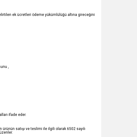
elirtilen ek ücretleri ödeme yükümlülüğü altına gireceğini
sunu ,
ları ifade eder.
 ürünün satışı ve teslimi ile ilgili olarak 6502 sayılı
üzenler.