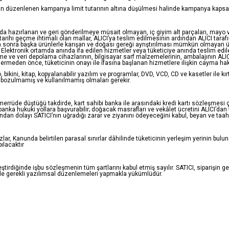
an düzenlenen kampanya limit tutarının altına düşülmesi halinde kampanya kapsamın
unda hazırlanan ve geri gönderilmeye müsait olmayan, iç giyim alt parçaları, mayo ve
rihi geçme ihtimali olan mallar, ALICI’ya teslim edilmesinin ardından ALICI tarafı
en sonra başka ürünlerle karışan ve doğası gereği ayrıştırılması mümkün olmayan
ar, Elektronik ortamda anında ifa edilen hizmetler veya tüketiciye anında teslim edil
ebilme ve veri depolama cihazlarının, bilgisayar sarf malzemelerinin, ambalajının A
rmeden önce, tüketicinin onayı ile ifasına başlanan hizmetlere ilişkin cayma ha
 bikini, kitap, kopyalanabilir yazılım ve programlar, DVD, VCD, CD ve kasetler ile kır
 bozulmamış ve kullanılmamış olmaları gerekir.
temerrüde düştüğü takdirde, kart sahibi banka ile arasındaki kredi kartı sözleşme
banka hukuki yollara başvurabilir; doğacak masrafları ve vekâlet ücretini ALICI’dan 
ndan dolayı SATICI’nın uğradığı zarar ve ziyanını ödeyeceğini kabul, beyan ve taa
r, Kanunda belirtilen parasal sınırlar dâhilinde tüketicinin yerleşim yerinin bulund
ılacaktır
leştirdiğinde işbu sözleşmenin tüm şartlarını kabul etmiş sayılır. SATICI, siparişi
lde gerekli yazılımsal düzenlemeleri yapmakla yükümlüdür.