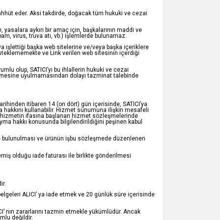
aahhüt eder. Aksi takdirde, doğacak tüm hukuki ve cezai
e, yasalara aykırı bir amaç için, başkalarının maddi ve
am, virus, truva atı, vb.) işlemlerde bulunamaz.
 işlettiği başka web sitelerine ve/veya başka içeriklere
desteklememekte ve Link verilen web sitesinin içerdiği
mlu olup, SATICI’yı bu ihlallerin hukuki ve cezai
sözleşmesine uyulmamasından dolayı tazminat talebinde
ihinden itibaren 14 (on dört) gün içerisinde, SATICI’ya
hakkını kullanabilir. Hizmet sunumuna ilişkin mesafeli
e hizmetin ifasına başlanan hizmet sözleşmelerinde
yma hakkı konusunda bilgilendirildiğini peşinen kabul
rimde bulunulması ve ürünün işbu sözleşmede düzenlenen
iş olduğu iade faturası ile birlikte gönderilmesi
ir.
elgeleri ALICI’ ya iade etmek ve 20 günlük süre içerisinde
I’ nın zararlarını tazmin etmekle yükümlüdür. Ancak
lu değildir.