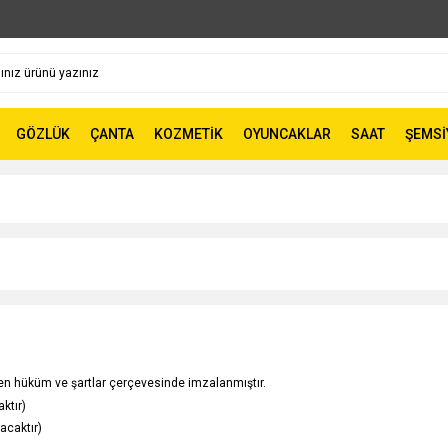
GÖZLÜK
ÇANTA
KOZMETİK
OYUNCAKLAR
SAAT
ŞEMSİ
len hüküm ve şartlar çerçevesinde imzalanmıştır.
ktır)
acaktır)