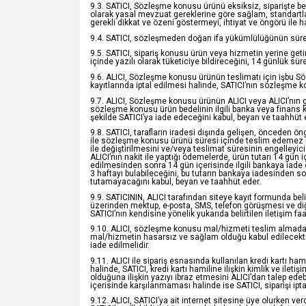
9.3. SATICI, Sözleşme konusu ürünü eksiksiz, siparişte belir
olarak yasal mevzuat gereklerine göre sağlam, standartlara
gerekli dikkat ve özeni göstermeyi, ihtiyat ve öngörü ile 
9.4. SATICI, sözleşmeden doğan ifa yükümlülüğünün süresi d
9.5. SATICI, sipariş konusu ürün veya hizmetin yerine ge
içinde yazılı olarak tüketiciye bildireceğini, 14 günlük sü
9.6. ALICI, Sözleşme konusu ürünün teslimatı için işbu 
kayıtlarında iptal edilmesi halinde, SATICI’nın sözleşme
9.7. ALICI, Sözleşme konusu ürünün ALICI veya ALICI’nın g
sözleşme konusu ürün bedelinin ilgili banka veya finans 
şekilde SATICI’ya iade edeceğini kabul, beyan ve taahhüt 
9.8. SATICI, tarafların iradesi dışında gelişen, önceden ön
ile sözleşme konusu ürünü süresi içinde teslim edemez is
ile değiştirilmesini ve/veya teslimat süresinin engelleyi
ALICI’nın nakit ile yaptığı ödemelerde, ürün tutarı 14 gün i
edilmesinden sonra 14 gün içerisinde ilgili bankaya iade ed
3 haftayı bulabileceğini, bu tutarın bankaya iadesinden s
tutamayacağını kabul, beyan ve taahhüt eder.
9.9. SATICININ, ALICI tarafından siteye kayıt formunda beli
üzerinden mektup, e-posta, SMS, telefon görüşmesi ve diğe
SATICI’nın kendisine yönelik yukarıda belirtilen iletişim f
9.10. ALICI, sözleşme konusu mal/hizmeti teslim almadan ö
mal/hizmetin hasarsız ve sağlam olduğu kabul edilecektir
iade edilmelidir.
9.11. ALICI ile sipariş esnasında kullanılan kredi kartı ham
halinde, SATICI, kredi kartı hamiline ilişkin kimlik ve iletiş
olduğuna ilişkin yazıyı ibraz etmesini ALICI’dan talep ede
içerisinde karşılanmaması halinde ise SATICI, siparişi ipta
9.12. ALICI, SATICI’ya ait internet sitesine üye olurken ver