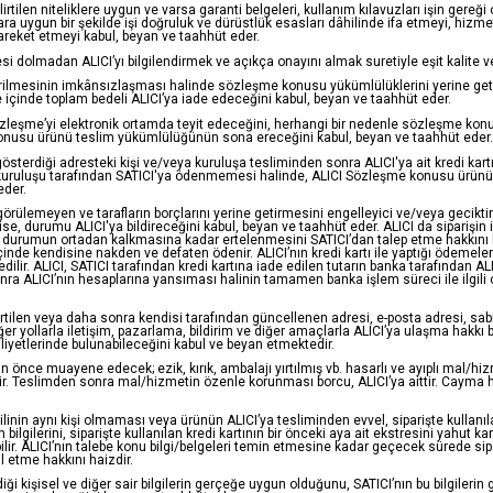
tilen niteliklere uygun ve varsa garanti belgeleri, kullanım kılavuzları işin gereği ol
 uygun bir şekilde işi doğruluk ve dürüstlük esasları dâhilinde ifa etmeyi, hizmet 
hareket etmeyi kabul, beyan ve taahhüt eder.
olmadan ALICI’yı bilgilendirmek ve açıkça onayını almak suretiyle eşit kalite ve fiy
tirilmesinin imkânsızlaşması halinde sözleşme konusu yükümlülüklerini yerine get
re içinde toplam bedeli ALICI’ya iade edeceğini kabul, beyan ve taahhüt eder.
Sözleşme’yi elektronik ortamda teyit edeceğini, herhangi bir nedenle sözleşme 
 konusu ürünü teslim yükümlülüğünün sona ereceğini kabul, beyan ve taahhüt eder.
österdiği adresteki kişi ve/veya kuruluşa tesliminden sonra ALICI'ya ait kredi kart
kuruluşu tarafından SATICI'ya ödenmemesi halinde, ALICI Sözleşme konusu ürünü 3 
eder.
görülemeyen ve tarafların borçlarını yerine getirmesini engelleyici ve/veya geciktir
e, durumu ALICI'ya bildireceğini kabul, beyan ve taahhüt eder. ALICI da siparişi
ci durumun ortadan kalkmasına kadar ertelenmesini SATICI’dan talep etme hakkını hai
çinde kendisine nakden ve defaten ödenir. ALICI’nın kredi kartı ile yaptığı ödemelerde
ilir. ALICI, SATICI tarafından kredi kartına iade edilen tutarın banka tarafından AL
onra ALICI’nın hesaplarına yansıması halinin tamamen banka işlem süreci ile ilgili 
rtilen veya daha sonra kendisi tarafından güncellenen adresi, e-posta adresi, sabit v
r yollarla iletişim, pazarlama, bildirim ve diğer amaçlarla ALICI’ya ulaşma hakkı
aaliyetlerinde bulunabileceğini kabul ve beyan etmektedir.
nce muayene edecek; ezik, kırık, ambalajı yırtılmış vb. hasarlı ve ayıplı mal/hiz
. Teslimden sonra mal/hizmetin özenle korunması borcu, ALICI’ya aittir. Cayma h
ilinin aynı kişi olmaması veya ürünün ALICI’ya tesliminden evvel, siparişte kullanıla
im bilgilerini, siparişte kullanılan kredi kartının bir önceki aya ait ekstresini yahut 
bilir. ALICI’nın talebe konu bilgi/belgeleri temin etmesine kadar geçecek sürede s
l etme hakkını haizdir.
diği kişisel ve diğer sair bilgilerin gerçeğe uygun olduğunu, SATICI’nın bu bilgileri