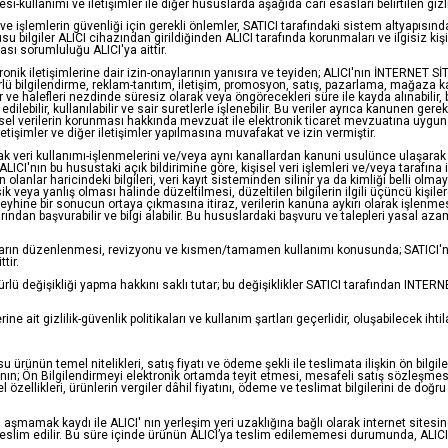
-kullanımı ve iletişimler ile diğer hususlarda aşağıda cari esasları belirtilen gizlilik
n ve işlemlerin güvenliği için gerekli önlemler, SATICI tarafındaki sistem altyapısı
 bilgiler ALICI cihazından girildiğinden ALICI tarafında korunmaları ve ilgisiz kişi
ması sorumluluğu ALICI'ya aittir.
ktronik iletişimlerine dair izin-onaylarının yanısıra ve teyiden; ALICI'nın İNTERNET SİT
ü bilgilendirme, reklam-tanıtım, iletişim, promosyon, satış, pazarlama, mağaza kar
nler ve halefleri nezdinde süresiz olarak veya öngörecekleri süre ile kayda alınabilir,
er edilebilir, kullanılabilir ve sair suretlerle işlenebilir. Bu veriler ayrıca kanunen ge
işisel verilerin korunması hakkında mevzuat ile elektronik ticaret mevzuatına uyg
etişimler ve diğer iletişimler yapılmasına muvafakat ve izin vermiştir.
şarak veri kullanımı-işlenmelerini ve/veya aynı kanallardan kanuni usulünce ulaşarak
 ALICI'nın bu husustaki açık bildirimine göre, kişisel veri işlemleri ve/veya tarafına
lar haricindeki bilgileri, veri kayıt sisteminden silinir ya da kimliği belli olmaya
 eksik veya yanlış olması halinde düzeltilmesi, düzeltilen bilgilerin ilgili üçüncü kişil
aleyhine bir sonucun ortaya çıkmasına itiraz, verilerin kanuna aykırı olarak işlenme
ından başvurabilir ve bilgi alabilir. Bu hususlardaki başvuru ve talepleri yasal aza
e bunların düzenlenmesi, revizyonu ve kısmen/tamamen kullanımı konusunda; SATICI'
tir.
türlü değişikliği yapma hakkını saklı tutar; bu değişiklikler SATICI tarafından INTE
e ait gizlilik-güvenlik politikaları ve kullanım şartları geçerlidir, oluşabilecek ihti
 ürünün temel nitelikleri, satış fiyatı ve ödeme şekli ile teslimata ilişkin ön bilgi
CI’nın; Ön Bilgilendirmeyi elektronik ortamda teyit etmesi, mesafeli satış sözleşme
l özellikleri, ürünlerin vergiler dâhil fiyatını, ödeme ve teslimat bilgilerini de doğ
şmamak kaydı ile ALICI' nın yerleşim yeri uzaklığına bağlı olarak internet sitesind
 teslim edilir. Bu süre içinde ürünün ALICI’ya teslim edilememesi durumunda, ALIC