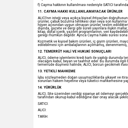
f) Cayma hakkının kullanılması nedeniyle SATICI tarafınd
11. CAYMA HAKKI KULLANILAMAYACAK ÜRÜNLER
ALICI’nın isteği veya açıkça kişisel ihtiyaçları doğrultus
ürünler, çabuk bozulma tehlikesi olan veya son kullanma ta
hijyen açısından uygun olmayan ürünler, teslim edildikt
dışında, gazete ve dergi gibi süreli yayınlara ilişkin mall
kitap, dijital içerik, yazılım programlarının, veri kayded
gereği mümkün değildir. Ayrıca Cayma hakkı süresi sona e
Kozmetik ve kişisel bakım ürünleri, iç giyim ürünleri, mayo,
edilebilmesi için ambalajlarının açılmamış, denenmemiş,
12. TEMERRÜT HALİ VE HUKUKİ SONUÇLARI
ALICI, ödeme işlemlerini kredi kartı ile yaptığı durumda 
olacağını kabul, beyan ve taahhüt eder. Bu durumda ilgili 
temerrüde düşmesi halinde, ALICI, borcun gecikmeli ifası
13. YETKİLİ MAHKEME
İşbu sözleşmeden doğan uyuşmazlıklarda şikayet ve itirazla
sorunları hakem heyetine veya tüketici mahkemesine yap
14. YÜRÜRLÜK
ALICI, Site üzerinden verdiği siparişe ait ödemeyi gerçek
tarafından okunup kabul edildiğine dair onay alacak şeki
SATICI:
ALICI:
TARİH: