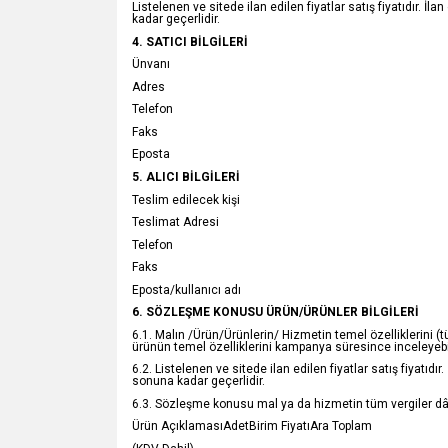
Listelenen ve sitede ilan edilen fiyatlar satış fiyatıdır. İl
kadar geçerlidir.
4. SATICI BİLGİLERİ
Ünvanı
Adres
Telefon
Faks
Eposta
5. ALICI BİLGİLERİ
Teslim edilecek kişi
Teslimat Adresi
Telefon
Faks
Eposta/kullanıcı adı
6. SÖZLEŞME KONUSU ÜRÜN/ÜRÜNLER BİLGİLERİ
6.1. Malın /Ürün/Ürünlerin/ Hizmetin temel özelliklerini (
ürünün temel özelliklerini kampanya süresince inceleyebil
6.2. Listelenen ve sitede ilan edilen fiyatlar satış fiyatıdır
sonuna kadar geçerlidir.
6.3. Sözleşme konusu mal ya da hizmetin tüm vergiler dâhil
Ürün AçıklamasıAdetBirim FiyatıAra Toplam