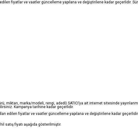
an edilen fiyatlar ve vaatler güncelleme yapılana ve değiştirilene kadar geçerlidir. Sür
türü, miktarı, marka/modeli, rengi, adedi) SATICI’ya ait internet sitesinde yayınlan
irsiniz. Kampanya tarihine kadar geçerlidir.
. İlan edilen fiyatlar ve vaatler güncelleme yapılana ve değiştirilene kadar geçerlidir. 
 satış fiyatı aşağıda gösterilmiştir.