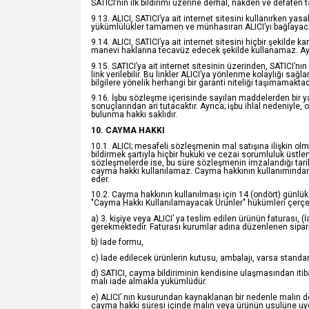
SATICI’nın ilk bildirimi üzerine derhal, nakden ve defate
9.13. ALICI, SATICI’ya ait internet sitesini kullanırken 
yükümlülükler tamamen ve münhasıran ALICI’yı bağlayaca
9.14. ALICI, SATICI’ya ait internet sitesini hiçbir şekilde 
manevi haklarına tecavüz edecek şekilde kullanamaz. Ayrıca
9.15. SATICI’ya ait internet sitesinin üzerinden, SATICI’n
link verilebilir. Bu linkler ALICI’ya yönlenme kolaylığı sa
bilgilere yönelik herhangi bir garanti niteliği taşımamaktad
9.16. İşbu sözleşme içerisinde sayılan maddelerden bir ya 
sonuçlarından ari tutacaktır. Ayrıca; işbu ihlal nedeniyle
bulunma hakkı saklıdır.
10. CAYMA HAKKI
10.1. ALICI; mesafeli sözleşmenin mal satışına ilişkin ol
bildirmek şartıyla hiçbir hukuki ve cezai sorumluluk üs
sözleşmelerde ise, bu süre sözleşmenin imzalandığı tari
cayma hakkı kullanılamaz. Cayma hakkının kullanımından k
eder.
10.2. Cayma hakkının kullanılması için 14 (ondört) günlük
"Cayma Hakkı Kullanılamayacak Ürünler" hükümleri çerçeve
a) 3. kişiye veya ALICI’ ya teslim edilen ürünün faturası
gerekmektedir. Faturası kurumlar adına düzenlenen sipar
b) İade formu,
c) İade edilecek ürünlerin kutusu, ambalajı, varsa standar
d) SATICI, cayma bildiriminin kendisine ulaşmasından itib
malı iade almakla yükümlüdür.
e) ALICI’ nın kusurundan kaynaklanan bir nedenle malın d
cayma hakkı süresi içinde malın veya ürünün usulüne uyg