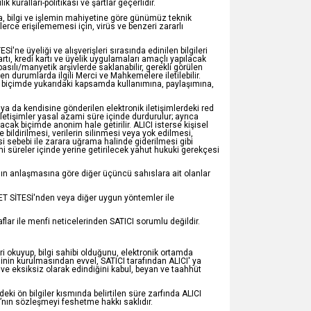
 kuralları-politikası ve şartlar geçerlidir.
nda, bilgi ve işlemin mahiyetine göre günümüz teknik
lerce erişilememesi için, virüs ve benzeri zararlı
ESİ'ne üyeliği ve alışverişleri sırasında edinilen bilgileri
tı, kredi kartı ve üyelik uygulamaları amaçlı yapılacak
 basılı/manyetik arşivlerde saklanabilir, gerekli görülen
reken durumlarda ilgili Merci ve Mahkemelere iletilebilir.
un biçimde yukarıdaki kapsamda kullanımına, paylaşımına,
 ya da kendisine gönderilen elektronik iletişimlerdeki red
 iletişimler yasal azami süre içinde durdurulur; ayrıca
cak biçimde anonim hale getirilir. ALICI isterse kişisel
ere bildirilmesi, verilerin silinmesi veya yok edilmesi,
si sebebi ile zarara uğrama halinde giderilmesi gibi
mi süreler içinde yerine getirilecek yahut hukuki gerekçesi
nın anlaşmasına göre diğer üçüncü sahıslara ait olanlar
RNET SİTESİ'nden veya diğer uygun yöntemler ile
laflar ile menfi neticelerinden SATICI sorumlu değildir.
leri okuyup, bilgi sahibi olduğunu, elektronik ortamda
sinin kurulmasından evvel, SATICI tarafından ALICI' ya
ru ve eksiksiz olarak edindiğini kabul, beyan ve taahhüt
eki ön bilgiler kısmında belirtilen süre zarfında ALICI
I’nın sözleşmeyi feshetme hakkı saklıdır.