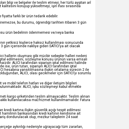
an bilgi ve belgeler ile teslim etmeyi, her türlü ayıptan arî
kalitesini koruyup yükseltmeyi, işin ifası sırasında
atta farklı bir ürün tedarik edebilir.
iremezse, bu durumu, öğrendiği tarihten itibaren 3 gün
konusu ürün bedelinin ödenmemesi ve/veya banka
ının yetkisiz kişilerce haksız kullanılması sonucunda
gün içerisinde nakliye gideri SATICI’ya ait olacak
ici hallerin oluşması gibi mücbir sebepler halleri nedeni
n iptal edilmesini, sözleşme konusu ürünün varsa emsali
zdir. ALICI tarafından siparişin iptal edilmesi halinde
 ise, ürün tutarı, siparişin ALICI tarafından iptal
ICI hesabına yansıtılmasına ilişkin ortalama sürecin 2 ile
olduğundan, ALICI, olası gecikmeler için SATICI’yı sorumlu
e mobil telefon hatları ve diğer iletişim bilgileri
 bulunmaktadır. ALICI, işbu sözleşmeyi kabul etmekle
meti kargo şirketinden teslim almayacaktır. Teslim alınan
akkı kullanılacaksa mal/hizmet kullanılmamalıdır. Fatura
n kredi kartına ilişkin güvenlik açığı tespit edilmesi
kart hamilinin bankasından kredi kartının kendisine ait
ipariş dondurulacak olup, mezkur taleplerin 24 saat
n gerçeğe aykırılığı nedeniyle uğrayacağı tüm zararları,