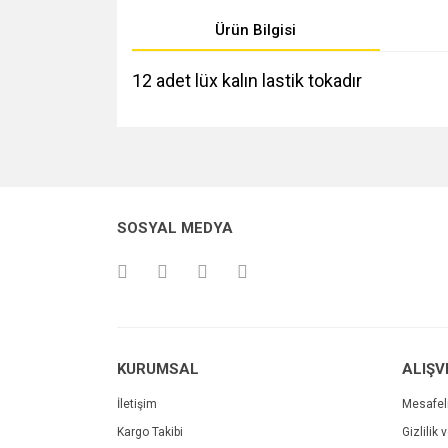
Ürün Bilgisi
12 adet lüx kalın lastik tokadır
Bu ürünün fiyat bilgisi, resim, ürün açıklamalarında v
Görüş ve önerileriniz için teşekkür ederiz.
Ürün resmi kalitesiz, bozuk veya görüntülenemiyo
SOSYAL MEDYA
Ürün açıklamasında eksik bilgiler bulunuyor.
Ürün bilgilerinde hatalar bulunuyor.
Ürün fiyatı diğer sitelerden daha pahalı.
Bu ürüne benzer farklı alternatifler olmalı.
KURUMSAL
ALIŞV
İletişim
Mesafel
Kargo Takibi
Gizlilik 