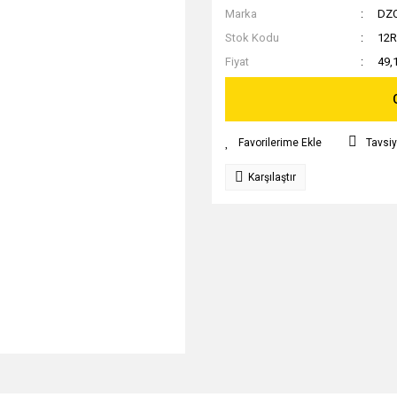
Marka
DZ
Stok Kodu
12R
Fiyat
49,
Tavsiy
Karşılaştır