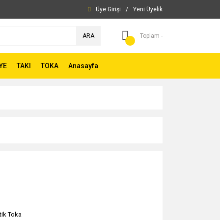
Üye Girişi
/
Yeni Üyelik
ARA
Toplam -
YE
TAKI
TOKA
Anasayfa
tik Toka