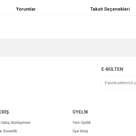
Yorumlar
Taksit Seçenekleri
e diğer konularda yetersiz gördüğünüz noktaları öneri formunu kullanarak tarafımı
Bu ürüne ilk yorumu siz yapın!
r.
Yorum Yaz
E-BÜLTEN
ERİŞ
ÜYELİK
i Satış Sözleşmesi
Yeni Üyelik
ve Güvenlik
Üye Girişi