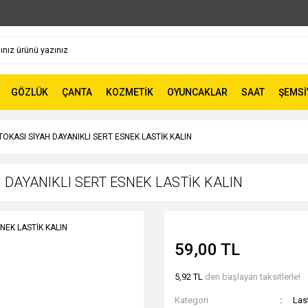
GÖZLÜK
ÇANTA
KOZMETİK
OYUNCAKLAR
SAAT
ŞEMSİ
OKASI SİYAH DAYANIKLI SERT ESNEK LASTİK KALIN
 DAYANIKLI SERT ESNEK LASTİK KALIN
59,00 TL
5,92 TL
den başlayan taksitlerle!
Kategori
Las