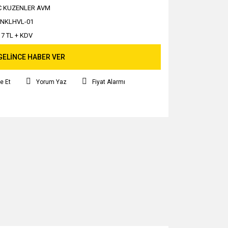
C KUZENLER AVM
NKLHVL-01
17 TL + KDV
GELİNCE HABER VER
e Et
Yorum Yaz
Fiyat Alarmı