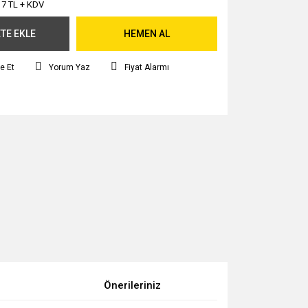
17 TL + KDV
TE EKLE
HEMEN AL
e Et
Yorum Yaz
Fiyat Alarmı
Önerileriniz