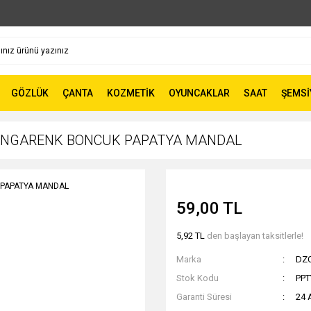
GÖZLÜK
ÇANTA
KOZMETİK
OYUNCAKLAR
SAAT
ŞEMSİ
RENGARENK BONCUK PAPATYA MANDAL
59,00 TL
5,92 TL
den başlayan taksitlerle!
Marka
DZ
Stok Kodu
PPT
Garanti Süresi
24 