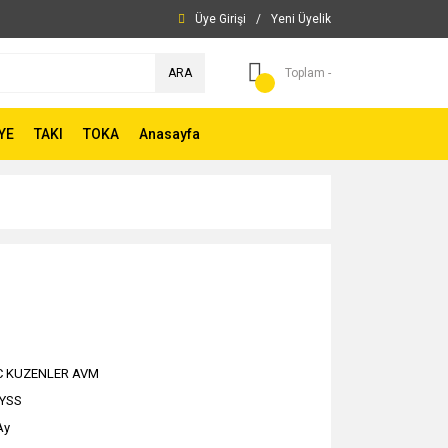
Üye Girişi
/
Yeni Üyelik
ARA
Toplam -
YE
TAKI
TOKA
Anasayfa
C KUZENLER AVM
YSS
Ay