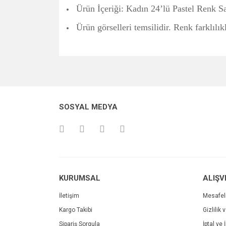
Ürün İçeriği: Kadın 24’lü Pastel Renk 
Ürün görselleri temsilidir. Renk farklılık
Bu ürünün fiyat bilgisi, resim, ürün açıklamalarında v
Görüş ve önerileriniz için teşekkür ederiz.
Ürün resmi kalitesiz, bozuk veya görüntülenemiyo
SOSYAL MEDYA
Ürün açıklamasında eksik bilgiler bulunuyor.
Ürün bilgilerinde hatalar bulunuyor.
Ürün fiyatı diğer sitelerden daha pahalı.
Bu ürüne benzer farklı alternatifler olmalı.
KURUMSAL
ALIŞV
İletişim
Mesafel
Kargo Takibi
Gizlilik 
Sipariş Sorgula
İptal ve 