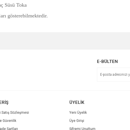
Saç Süsü Toka
ları gösterebilmektedir.
e diğer konularda yetersiz gördüğünüz noktaları öneri formunu kullanarak tarafımı
Bu ürüne ilk yorumu siz yapın!
r.
Yorum Yaz
E-BÜLTEN
ERİŞ
ÜYELİK
i Satış Sözleşmesi
Yeni Üyelik
ve Güvenlik
Üye Girişi
Gönder
İade Şartları
Şifremi Unuttum