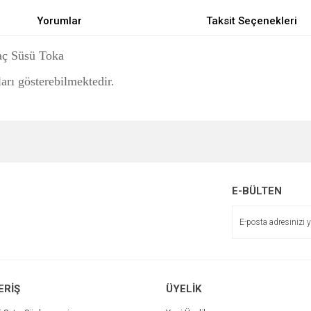
Yorumlar
Taksit Seçenekleri
Saç Süsü Toka
ları gösterebilmektedir.
e diğer konularda yetersiz gördüğünüz noktaları öneri formunu kullanarak tarafımı
Bu ürüne ilk yorumu siz yapın!
r.
Yorum Yaz
E-BÜLTEN
ERİŞ
ÜYELİK