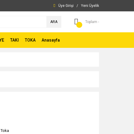
Üye Girişi
/
Yeni Üyelik
ARA
Toplam -
YE
TAKI
TOKA
Anasayfa
 Toka