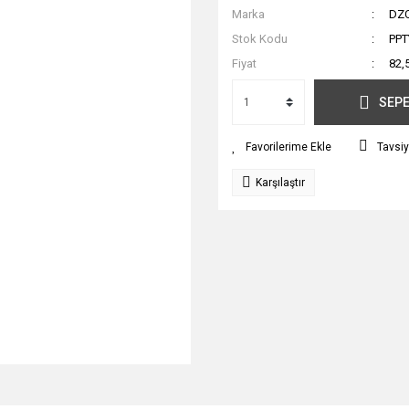
Marka
DZ
Stok Kodu
PPT
Fiyat
82,
SEPE
Tavsiy
Karşılaştır