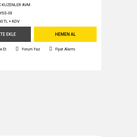
C KUZENLER AVM
YSS-03
50 TL + KDV
TE EKLE
HEMEN AL
e Et
Yorum Yaz
Fiyat Alarmı