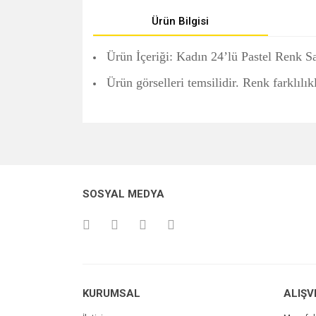
Ürün Bilgisi
Ürün İçeriği: Kadın 24’lü Pastel Renk 
Ürün görselleri temsilidir. Renk farklılık
Bu ürünün fiyat bilgisi, resim, ürün açıklamalarında v
Görüş ve önerileriniz için teşekkür ederiz.
Ürün resmi kalitesiz, bozuk veya görüntülenemiyo
SOSYAL MEDYA
Ürün açıklamasında eksik bilgiler bulunuyor.
Ürün bilgilerinde hatalar bulunuyor.
Ürün fiyatı diğer sitelerden daha pahalı.
Bu ürüne benzer farklı alternatifler olmalı.
KURUMSAL
ALIŞV