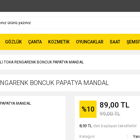
GÖZLÜK
ÇANTA
KOZMETİK
OYUNCAKLAR
SAAT
ŞEMSİ
ŞLI TOKA RENGARENK BONCUK PAPATYA MANDAL
RENGARENK BONCUK PAPATYA MANDAL
89,00 TL
%10
99,00 TL
8,93 TL
den başlayan taksitlerle!
Kategori
Yan