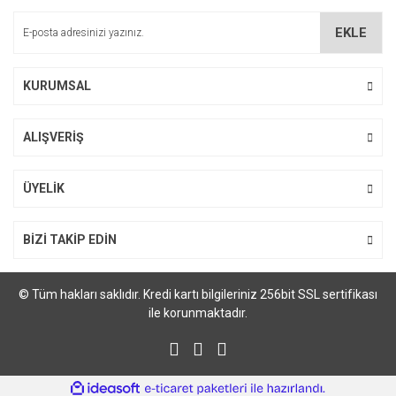
Ürün bilgilerinde hatalar bulunuyor.
EKLE
Ürün fiyatı diğer sitelerden daha pahalı.
Bu ürüne benzer farklı alternatifler olmalı.
KURUMSAL
ALIŞVERİŞ
Gönder
ÜYELİK
BİZİ TAKİP EDİN
© Tüm hakları saklıdır. Kredi kartı bilgileriniz 256bit SSL sertifikası
ile korunmaktadır.
ile
ideasoft
e-