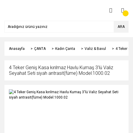
ARA
Anasayfa
ÇANTA
Kadın Çanta
Valiz & Bavul
4 Teker Ge
4 Teker Geniş Kasa kırılmaz Havlu Kumaş 3'lü Valiz
Seyahat Seti siyah antrasit(füme) Model:1000.02