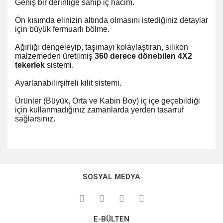
Geniş bir derinliğe sahip iç hacim.
Ön kısımda elinizin altında olmasını istediğiniz detaylar
için büyük fermuarlı bölme.
Ağırlığı dengeleyip, taşımayı kolaylaştıran, silikon
malzemeden üretilmiş
360 derece dönebilen 4X2
tekerlek
sistemi.
Ayarlanabilirşifreli kilit sistemi.
Ürünler (Büyük, Orta ve Kabin Boy) iç içe geçebildiği
için kullanmadığınız zamanlarda yerden tasarruf
sağlarsınız.
Bu ürünün fiyat bilgisi, resim, ürün açıklamalarında ve diğer
konularda yetersiz gördüğünüz noktaları öneri formunu
Bu ürüne ilk yorumu siz yapın!
kullanarak tarafımıza iletebilirsiniz.
SOSYAL MEDYA
Görüş ve önerileriniz için teşekkür ederiz.
Yorum Yaz
Ürün resmi kalitesiz, bozuk veya görüntülenemiyor.
E-BÜLTEN
Ürün açıklamasında eksik bilgiler bulunuyor.