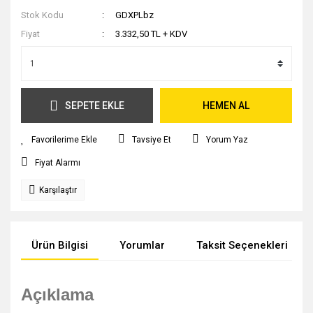
Stok Kodu
GDXPLbz
Fiyat
3.332,50 TL + KDV
SEPETE EKLE
HEMEN AL
Tavsiye Et
Yorum Yaz
Fiyat Alarmı
Karşılaştır
Ürün Bilgisi
Yorumlar
Taksit Seçenekleri
Açıklama