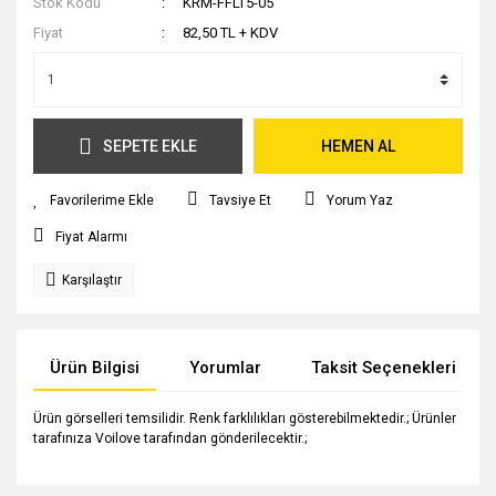
Stok Kodu
KRM-FFLT5-05
Fiyat
82,50 TL + KDV
SEPETE EKLE
HEMEN AL
Tavsiye Et
Yorum Yaz
Fiyat Alarmı
Karşılaştır
Ürün Bilgisi
Yorumlar
Taksit Seçenekleri
Ürün görselleri temsilidir. Renk farklılıkları gösterebilmektedir.; Ürünler
tarafınıza Voilove tarafından gönderilecektir.;
Bu ürünün fiyat bilgisi, resim, ürün açıklamalarında ve diğer