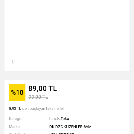
89,00 TL
%10
99,00 TL
8,93 TL
den başlayan taksitlerle!
Kategori
Lastik Toka
Marka
DK DZC KUZENLER AVM