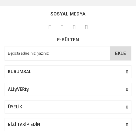
konularda yetersiz gördüğünüz noktaları öneri formunu
Bu ürüne ilk yorumu siz yapın!
kullanarak tarafımıza iletebilirsiniz.
SOSYAL MEDYA
Görüş ve önerileriniz için teşekkür ederiz.
Yorum Yaz
Ürün resmi kalitesiz, bozuk veya görüntülenemiyor.
E-BÜLTEN
Ürün açıklamasında eksik bilgiler bulunuyor.
Ürün bilgilerinde hatalar bulunuyor.
EKLE
Ürün fiyatı diğer sitelerden daha pahalı.
Bu ürüne benzer farklı alternatifler olmalı.
KURUMSAL
ALIŞVERİŞ
Gönder
ÜYELİK
BİZİ TAKİP EDİN