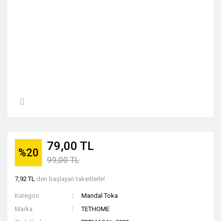
79,00 TL
%20
99,00 TL
7,92 TL
den başlayan taksitlerle!
Kategori
Mandal Toka
Marka
TETHOME