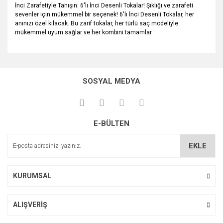
İnci Zarafetiyle Tanışın: 6'lı İnci Desenli Tokalar! Şıklığı ve zarafeti
sevenler için mükemmel bir seçenek! 6'lı İnci Desenli Tokalar, her
anınızı özel kılacak. Bu zarif tokalar, her türlü saç modeliyle
mükemmel uyum sağlar ve her kombini tamamlar.
Bu ürünün fiyat bilgisi, resim, ürün açıklamalarında ve diğer
konularda yetersiz gördüğünüz noktaları öneri formunu
Bu ürüne ilk yorumu siz yapın!
kullanarak tarafımıza iletebilirsiniz.
SOSYAL MEDYA
Görüş ve önerileriniz için teşekkür ederiz.
Yorum Yaz
Ürün resmi kalitesiz, bozuk veya görüntülenemiyor.
E-BÜLTEN
Ürün açıklamasında eksik bilgiler bulunuyor.
Ürün bilgilerinde hatalar bulunuyor.
EKLE
Ürün fiyatı diğer sitelerden daha pahalı.
Bu ürüne benzer farklı alternatifler olmalı.
KURUMSAL
ALIŞVERİŞ