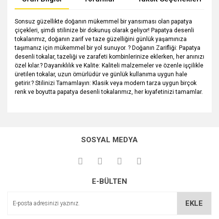
Sonsuz güzellikte doğanın mükemmel bir yansıması olan papatya
çiçekleri, şimdi stilinize bir dokunuş olarak geliyor! Papatya desenli
tokalarımız, doğanın zarif ve taze güzelliğini günlük yaşamınıza
taşımanız için mükemmel bir yol sunuyor. ? Doğanın Zarifliği: Papatya
desenli tokalar, tazeliği ve zarafeti kombinlerinize eklerken, her anınızı
özel kılar.? Dayanıklılık ve Kalite: Kaliteli malzemeler ve özenle işçilikle
üretilen tokalar, uzun ömürlüdür ve günlük kullanıma uygun hale
getirir.? Stilinizi Tamamlayın: Klasik veya modern tarza uygun birçok
renk ve boyutta papatya desenli tokalarımız, her kıyafetinizi tamamlar.
Bu ürünün fiyat bilgisi, resim, ürün açıklamalarında ve diğer
konularda yetersiz gördüğünüz noktaları öneri formunu
Bu ürüne ilk yorumu siz yapın!
kullanarak tarafımıza iletebilirsiniz.
SOSYAL MEDYA
Görüş ve önerileriniz için teşekkür ederiz.
Yorum Yaz
Ürün resmi kalitesiz, bozuk veya görüntülenemiyor.
E-BÜLTEN
Ürün açıklamasında eksik bilgiler bulunuyor.
Ürün bilgilerinde hatalar bulunuyor.
EKLE
Ürün fiyatı diğer sitelerden daha pahalı.