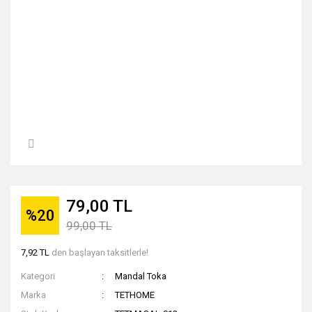
79,00 TL
%20
99,00 TL
7,92 TL
den başlayan taksitlerle!
Kategori
Mandal Toka
Marka
TETHOME