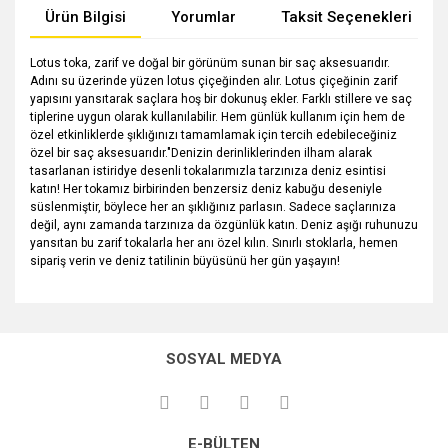
Ürün Bilgisi
Yorumlar
Taksit Seçenekleri
Lotus toka, zarif ve doğal bir görünüm sunan bir saç aksesuarıdır.
Adını su üzerinde yüzen lotus çiçeğinden alır. Lotus çiçeğinin zarif
yapısını yansıtarak saçlara hoş bir dokunuş ekler. Farklı stillere ve saç
tiplerine uygun olarak kullanılabilir. Hem günlük kullanım için hem de
özel etkinliklerde şıklığınızı tamamlamak için tercih edebileceğiniz
özel bir saç aksesuarıdır."Denizin derinliklerinden ilham alarak
tasarlanan istiridye desenli tokalarımızla tarzınıza deniz esintisi
katın! Her tokamız birbirinden benzersiz deniz kabuğu deseniyle
süslenmiştir, böylece her an şıklığınız parlasın. Sadece saçlarınıza
değil, aynı zamanda tarzınıza da özgünlük katın. Deniz aşığı ruhunuzu
yansıtan bu zarif tokalarla her anı özel kılın. Sınırlı stoklarla, hemen
sipariş verin ve deniz tatilinin büyüsünü her gün yaşayın!
Bu ürünün fiyat bilgisi, resim, ürün açıklamalarında ve diğer
konularda yetersiz gördüğünüz noktaları öneri formunu
Bu ürüne ilk yorumu siz yapın!
kullanarak tarafımıza iletebilirsiniz.
SOSYAL MEDYA
Görüş ve önerileriniz için teşekkür ederiz.
Yorum Yaz
Ürün resmi kalitesiz, bozuk veya görüntülenemiyor.
E-BÜLTEN
Ürün açıklamasında eksik bilgiler bulunuyor.