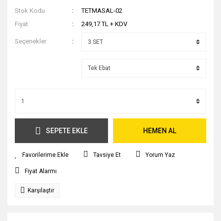
Stok Kodu
TETMASAL-02
Fiyat
249,17 TL + KDV
Seçenekler
SEPETE EKLE
HEMEN AL
Tavsiye Et
Yorum Yaz
Fiyat Alarmı
Karşılaştır