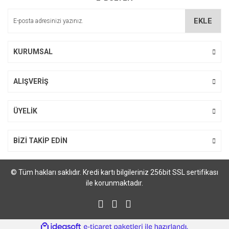
Ürün bilgilerinde hatalar bulunuyor.
EKLE
Ürün fiyatı diğer sitelerden daha pahalı.
Bu ürüne benzer farklı alternatifler olmalı.
KURUMSAL
ALIŞVERİŞ
Gönder
ÜYELİK
BİZİ TAKİP EDİN
© Tüm hakları saklıdır. Kredi kartı bilgileriniz 256bit SSL sertifikası
ile korunmaktadır.
ile
ideasoft
e-