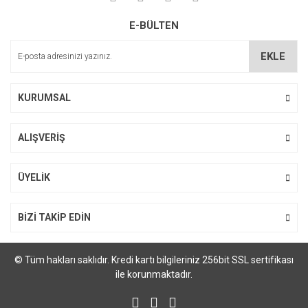
Ürün resmi kalitesiz, bozuk veya görüntülenemiyor.
E-BÜLTEN
Ürün açıklamasında eksik bilgiler bulunuyor.
Ürün bilgilerinde hatalar bulunuyor.
EKLE
Ürün fiyatı diğer sitelerden daha pahalı.
Bu ürüne benzer farklı alternatifler olmalı.
KURUMSAL
ALIŞVERİŞ
Gönder
ÜYELİK
BİZİ TAKİP EDİN
© Tüm hakları saklıdır. Kredi kartı bilgileriniz 256bit SSL sertifikası
ile korunmaktadır.