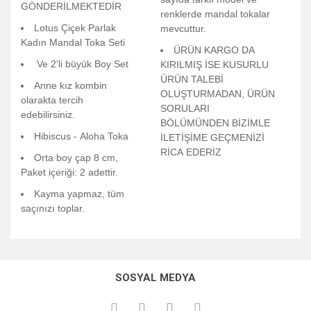
GÖNDERİLMEKTEDİR
renklerde mandal tokalar
Lotus Çiçek Parlak
mevcuttur.
Kadın Mandal Toka Seti
ÜRÜN KARGO DA
Ve 2'li büyük Boy Set
KIRILMIŞ İSE KUSURLU
ÜRÜN TALEBİ
Anne kız kombin
OLUŞTURMADAN, ÜRÜN
olarakta tercih
SORULARI
edebilirsiniz.
BÖLÜMÜNDEN BİZİMLE
Hibiscus - Aloha Toka
İLETİŞİME GEÇMENİZİ
RİCA EDERİZ
Orta boy çap 8 cm,
Paket içeriği: 2 adettir.
Kayma yapmaz, tüm
saçınızı toplar.
Bu ürünün fiyat bilgisi, resim, ürün açıklamalarında ve diğer
konularda yetersiz gördüğünüz noktaları öneri formunu
Bu ürüne ilk yorumu siz yapın!
kullanarak tarafımıza iletebilirsiniz.
SOSYAL MEDYA
Görüş ve önerileriniz için teşekkür ederiz.
Yorum Yaz