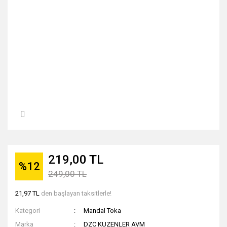
219,00 TL
%12
249,00 TL
21,97 TL
den başlayan taksitlerle!
Kategori
Mandal Toka
Marka
DZC KUZENLER AVM