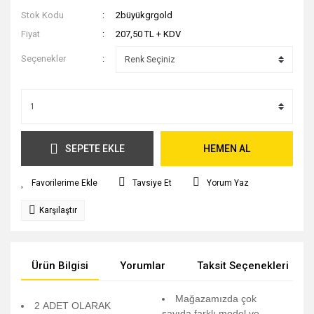
Stok Kodu
2büyükgrgold
Fiyat
207,50 TL + KDV
Seçenekler
SEPETE EKLE
HEMEN AL
Tavsiye Et
Yorum Yaz
Karşılaştır
Ürün Bilgisi
Yorumlar
Taksit Seçenekleri
Mağazamızda çok
2 ADET OLARAK
sayıda farklı model ve