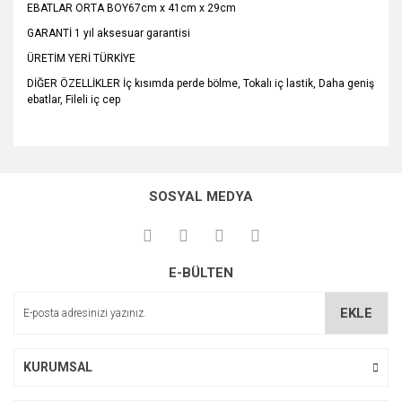
EBATLAR ORTA BOY67cm x 41cm x 29cm
GARANTİ 1 yıl aksesuar garantisi
ÜRETİM YERİ TÜRKİYE
DİĞER ÖZELLİKLER İç kısımda perde bölme, Tokalı iç lastik, Daha geniş
ebatlar, Fileli iç cep
Bu ürünün fiyat bilgisi, resim, ürün açıklamalarında ve diğer
konularda yetersiz gördüğünüz noktaları öneri formunu
Bu ürüne ilk yorumu siz yapın!
kullanarak tarafımıza iletebilirsiniz.
SOSYAL MEDYA
Görüş ve önerileriniz için teşekkür ederiz.
Yorum Yaz
Ürün resmi kalitesiz, bozuk veya görüntülenemiyor.
E-BÜLTEN
Ürün açıklamasında eksik bilgiler bulunuyor.
Ürün bilgilerinde hatalar bulunuyor.
EKLE
Ürün fiyatı diğer sitelerden daha pahalı.
Bu ürüne benzer farklı alternatifler olmalı.
KURUMSAL