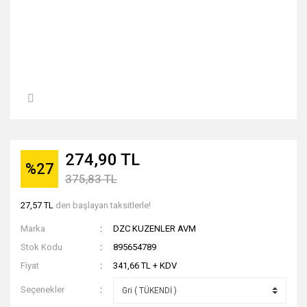
274,90 TL
%27
375,83 TL
27,57 TL
den başlayan taksitlerle!
Marka
DZC KUZENLER AVM
Stok Kodu
895654789
Fiyat
341,66 TL + KDV
Seçenekler