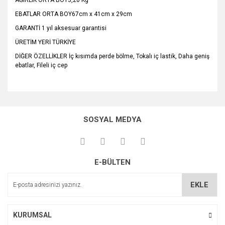
AĞIRLIK ORTA BOY3,20 Kg
EBATLAR ORTA BOY67cm x 41cm x 29cm
GARANTİ 1 yıl aksesuar garantisi
ÜRETİM YERİ TÜRKİYE
DİĞER ÖZELLİKLER İç kısımda perde bölme, Tokalı iç lastik, Daha geniş
ebatlar, Fileli iç cep
Bu ürünün fiyat bilgisi, resim, ürün açıklamalarında ve diğer
konularda yetersiz gördüğünüz noktaları öneri formunu
Bu ürüne ilk yorumu siz yapın!
kullanarak tarafımıza iletebilirsiniz.
SOSYAL MEDYA
Görüş ve önerileriniz için teşekkür ederiz.
Yorum Yaz
Ürün resmi kalitesiz, bozuk veya görüntülenemiyor.
E-BÜLTEN
Ürün açıklamasında eksik bilgiler bulunuyor.
Ürün bilgilerinde hatalar bulunuyor.
EKLE
Ürün fiyatı diğer sitelerden daha pahalı.
Bu ürüne benzer farklı alternatifler olmalı.
KURUMSAL