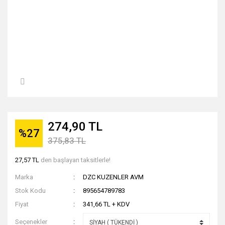
274,90 TL
%27
375,83 TL
27,57 TL
den başlayan taksitlerle!
Marka
DZC KUZENLER AVM
Stok Kodu
895654789783
Fiyat
341,66 TL + KDV
Seçenekler