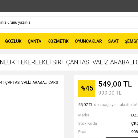
GÖZLÜK
ÇANTA
KOZMETİK
OYUNCAKLAR
SAAT
ŞEMSİ
NLÜK TEKERLEKLİ SIRT ÇANTASI VALİZ ARABALI
549,00 TL
%45
999,00 TL
55,07 TL
den başlayan taksitlerle!
Marka
DZ
Stok Kodu
ÇK
Fiyat
908