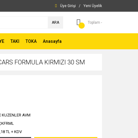
Üye Girişi
/
Yeni Üyelik
ARA
Toplam -
YE
TAKI
TOKA
Anasayfa
 CARS FORMULA KIRMIZI 30 SM
C KUZENLER AVM
ÇKFRML
,18 TL + KDV