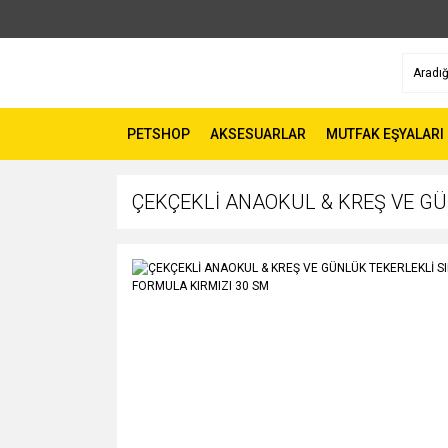
PETSHOP
AKSESUARLAR
MUTFAK EŞYALARI
ÇEKÇEKLİ ANAOKUL & KREŞ VE GÜ