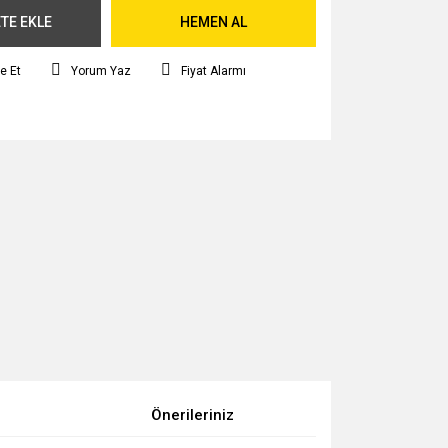
TE EKLE
HEMEN AL
e Et
Yorum Yaz
Fiyat Alarmı
Önerileriniz