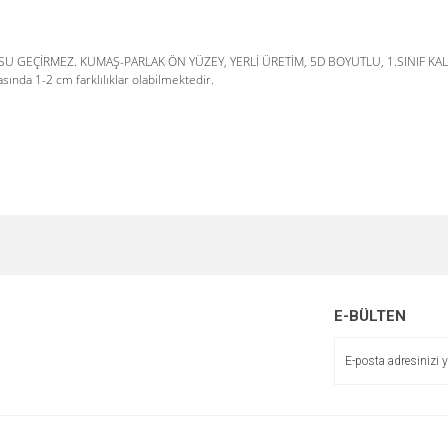
SU GEÇİRMEZ. KUMAŞ-PARLAK ÖN YÜZEY, YERLİ ÜRETİM, 5D BOYUTLU, 1.SINIF KAL
nda 1-2 cm farklılıklar olabilmektedir.
e diğer konularda yetersiz gördüğünüz noktaları öneri formunu kullanarak tarafımı
Bu ürüne ilk yorumu siz yapın!
r.
Yorum Yaz
E-BÜLTEN