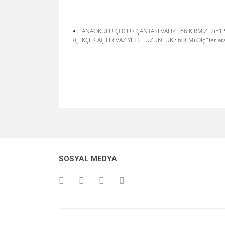
ANAOKULU ÇOCUK ÇANTASI VALİZ F66 KIRMIZI 2in1 
(ÇEKÇEK AÇILIR VAZİYETTE UZUNLUK : 60CM) Ölçüler arası
Bu ürünün fiyat bilgisi, resim, ürün açıklamalarında v
Görüş ve önerileriniz için teşekkür ederiz.
Ürün resmi kalitesiz, bozuk veya görüntülenemiyo
SOSYAL MEDYA
Ürün açıklamasında eksik bilgiler bulunuyor.
Ürün bilgilerinde hatalar bulunuyor.
Ürün fiyatı diğer sitelerden daha pahalı.
Bu ürüne benzer farklı alternatifler olmalı.