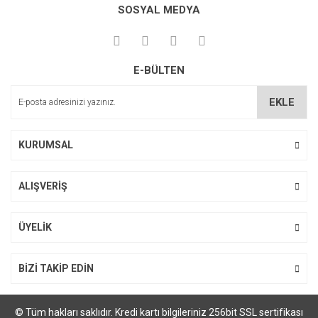
kullanarak tarafımıza iletebilirsiniz.
SOSYAL MEDYA
Görüş ve önerileriniz için teşekkür ederiz.
Yorum Yaz
Ürün resmi kalitesiz, bozuk veya görüntülenemiyor.
E-BÜLTEN
Ürün açıklamasında eksik bilgiler bulunuyor.
Ürün bilgilerinde hatalar bulunuyor.
EKLE
Ürün fiyatı diğer sitelerden daha pahalı.
Bu ürüne benzer farklı alternatifler olmalı.
KURUMSAL
ALIŞVERİŞ
Gönder
ÜYELİK
BİZİ TAKİP EDİN
© Tüm hakları saklıdır. Kredi kartı bilgileriniz 256bit SSL sertifikası