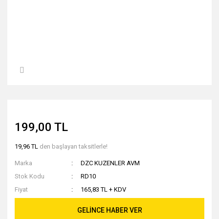
199,00 TL
19,96 TL
den başlayan taksitlerle!
Marka
DZC KUZENLER AVM
Stok Kodu
RD10
Fiyat
165,83 TL + KDV
GELİNCE HABER VER