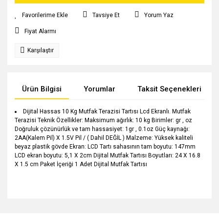
Tavsiye Et
Yorum Yaz
Fiyat Alarmı
Karşılaştır
Ürün Bilgisi
Yorumlar
Taksit Seçenekleri
Dijital Hassas 10 Kg Mutfak Terazisi Tartısı Lcd Ekranlı. Mutfak
Terazisi Teknik Özellikler: Maksimum ağırlık: 10 kg Birimler: gr , oz
Doğruluk çözünürlük ve tam hassasiyet: 1gr , 0.1oz Güç kaynağı:
2AA(Kalem Pil) X 1.5V Pil / ( Dahil DEĞİL ) Malzeme: Yüksek kaliteli
beyaz plastik gövde Ekran: LCD Tartı sahasının tam boyutu: 147mm
LCD ekran boyutu: 5,1 X 2cm Dijital Mutfak Tartısı Boyutları: 24 X 16.8
X 1.5 cm Paket İçeriği 1 Adet Dijital Mutfak Tartısı
Bu ürünün fiyat bilgisi, resim, ürün açıklamalarında ve diğer
konularda yetersiz gördüğünüz noktaları öneri formunu
Bu ürüne ilk yorumu siz yapın!