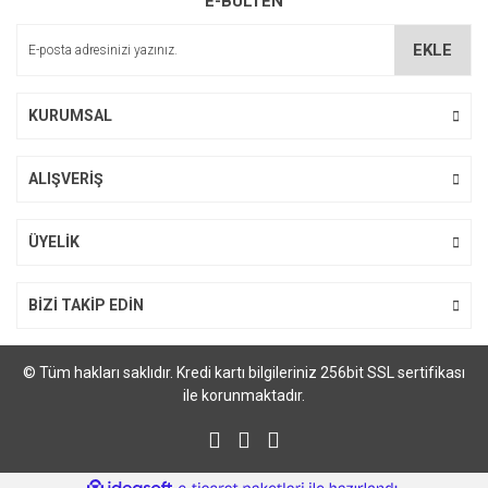
E-BÜLTEN
Ürün açıklamasında eksik bilgiler bulunuyor.
Ürün bilgilerinde hatalar bulunuyor.
EKLE
Ürün fiyatı diğer sitelerden daha pahalı.
Bu ürüne benzer farklı alternatifler olmalı.
KURUMSAL
ALIŞVERİŞ
Gönder
ÜYELİK
BİZİ TAKİP EDİN
© Tüm hakları saklıdır. Kredi kartı bilgileriniz 256bit SSL sertifikası
ile korunmaktadır.