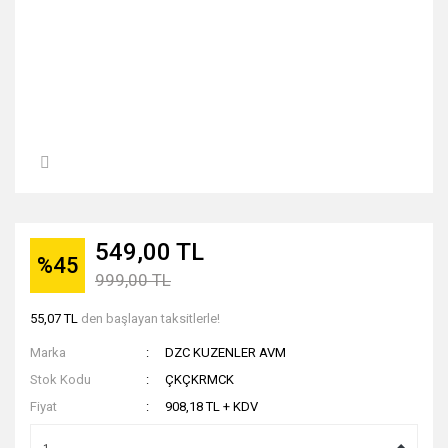
549,00 TL
%45
999,00 TL
55,07 TL
den başlayan taksitlerle!
Marka
DZC KUZENLER AVM
Stok Kodu
ÇKÇKRMCK
Fiyat
908,18 TL + KDV