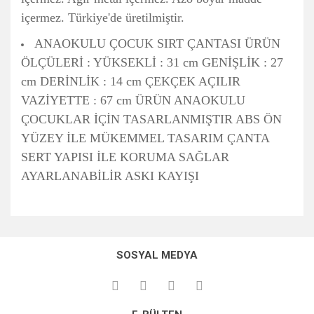
içermez. Türkiye'de üretilmiştir.
ANAOKULU ÇOCUK SIRT ÇANTASI ÜRÜN
ÖLÇÜLERİ : YÜKSEKLİ : 31 cm GENİŞLİK : 27
cm DERİNLİK : 14 cm ÇEKÇEK AÇILIR
VAZİYETTE : 67 cm ÜRÜN ANAOKULU
ÇOCUKLAR İÇİN TASARLANMIŞTIR ABS ÖN
YÜZEY İLE MÜKEMMEL TASARIM ÇANTA
SERT YAPISI İLE KORUMA SAĞLAR
AYARLANABİLİR ASKI KAYIŞI
Bu ürünün fiyat bilgisi, resim, ürün açıklamalarında ve diğer
konularda yetersiz gördüğünüz noktaları öneri formunu
Bu ürüne ilk yorumu siz yapın!
kullanarak tarafımıza iletebilirsiniz.
SOSYAL MEDYA
Görüş ve önerileriniz için teşekkür ederiz.
Yorum Yaz
Ürün resmi kalitesiz, bozuk veya görüntülenemiyor.