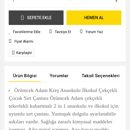
SEPETE EKLE
HEMEN AL
Tavsiye Et
Yorum Yaz
Fiyat Alarmı
Karşılaştır
Ürün Bilgisi
Yorumlar
Taksit Seçenekleri
Örümcek Adam Kreş Anaokulu İlkokul Çekçekli
Çocuk Sırt Çantası Örümcek Adam çekçekli
tekerlekli kabartmalı 2 in 1 anaokulu ve ilkokul için
uyumlu sırt çantası. Yumuşak dolgulu ayarlanabilir
askıları vardır. Sağlığa zararlı kimyasal maddeler
içermez. Ağır metal içermez. Azo boyar madde