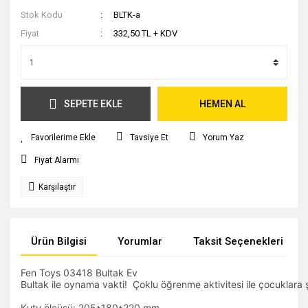
Stok Kodu
BLTK-a
Fiyat
332,50 TL + KDV
SEPETE EKLE
HEMEN AL
Tavsiye Et
Yorum Yaz
Fiyat Alarmı
Karşılaştır
Ürün Bilgisi
Yorumlar
Taksit Seçenekleri
Fen Toys 03418 Bultak Ev
Bultak ile oynama vakti! Çoklu öğrenme aktivitesi ile çocuklara şek
Kutu ölçüsü: 205*180*220 mm