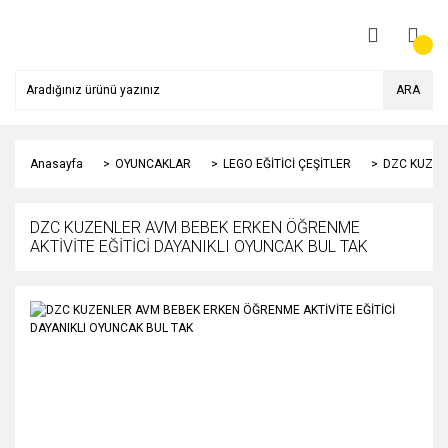
ARA
Anasayfa
OYUNCAKLAR
LEGO EĞİTİCİ ÇEŞİTLER
DZC KUZEN
DZC KUZENLER AVM BEBEK ERKEN ÖĞRENME
AKTİVİTE EĞİTİCİ DAYANIKLI OYUNCAK BUL TAK