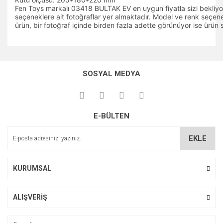
Fen Toys markalı 03418 BULTAK EV en uygun fiyatla sizi bekliyor.
seçeneklere ait fotoğraflar yer almaktadır. Model ve renk seçene
ürün, bir fotoğraf içinde birden fazla adette görünüyor ise ürün
Bu ürünün fiyat bilgisi, resim, ürün açıklamalarında ve diğer
konularda yetersiz gördüğünüz noktaları öneri formunu
Bu ürüne ilk yorumu siz yapın!
kullanarak tarafımıza iletebilirsiniz.
SOSYAL MEDYA
Görüş ve önerileriniz için teşekkür ederiz.
Yorum Yaz
Ürün resmi kalitesiz, bozuk veya görüntülenemiyor.
E-BÜLTEN
Ürün açıklamasında eksik bilgiler bulunuyor.
Ürün bilgilerinde hatalar bulunuyor.
EKLE
Ürün fiyatı diğer sitelerden daha pahalı.
Bu ürüne benzer farklı alternatifler olmalı.
KURUMSAL
ALIŞVERİŞ