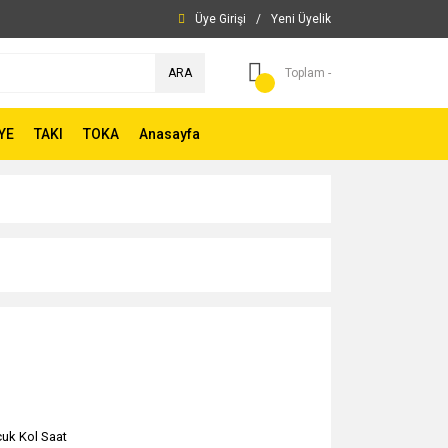
Üye Girişi
/
Yeni Üyelik
ARA
Toplam -
YE
TAKI
TOKA
Anasayfa
uk Kol Saat