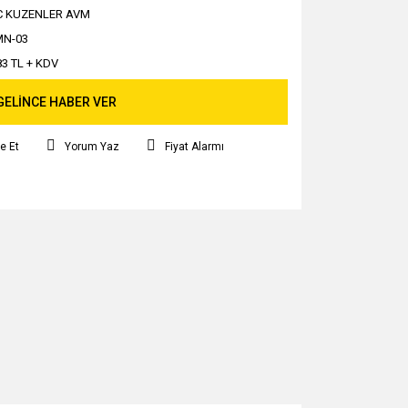
C KUZENLER AVM
MN-03
83 TL + KDV
GELİNCE HABER VER
e Et
Yorum Yaz
Fiyat Alarmı