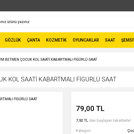
GÖZLÜK
ÇANTA
KOZMETİK
OYUNCAKLAR
SAAT
ŞEMSİ
VM BETMEN ÇOCUK KOL SAATİ KABARTMALI FİGÜRLÜ SAAT
K KOL SAATİ KABARTMALI FİGÜRLÜ SAAT
79,00 TL
7,92 TL
den başlayan taksitlerle!
Kategori
Çoc