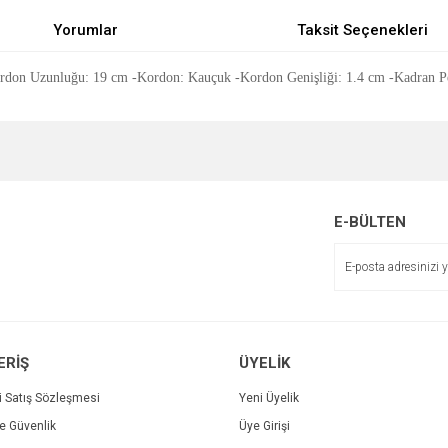
Yorumlar
Taksit Seçenekleri
don Uzunluğu: 19 cm -Kordon: Kauçuk -Kordon Genişliği: 1.4 cm -Kadran Pen
e diğer konularda yetersiz gördüğünüz noktaları öneri formunu kullanarak tarafımı
Bu ürüne ilk yorumu siz yapın!
r.
Yorum Yaz
E-BÜLTEN
ERİŞ
ÜYELİK
i Satış Sözleşmesi
Yeni Üyelik
ve Güvenlik
Üye Girişi
Gönder