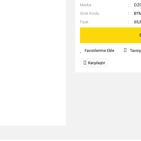
Marka
DZ
Stok Kodu
BT
Fiyat
65,
Tavsiy
Karşılaştır