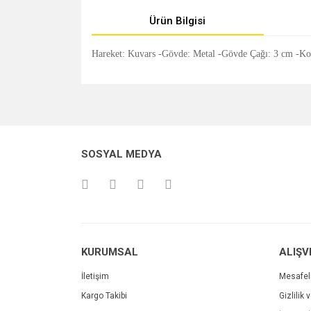
Ürün Bilgisi
Hareket: Kuvars -Gövde: Metal -Gövde Çağı: 3 cm -Kor
Bu ürünün fiyat bilgisi, resim, ürün açıklamalarında v
Görüş ve önerileriniz için teşekkür ederiz.
Ürün resmi kalitesiz, bozuk veya görüntülenemiyo
SOSYAL MEDYA
Ürün açıklamasında eksik bilgiler bulunuyor.
Ürün bilgilerinde hatalar bulunuyor.
Ürün fiyatı diğer sitelerden daha pahalı.
Bu ürüne benzer farklı alternatifler olmalı.
KURUMSAL
ALIŞV
İletişim
Mesafel
Kargo Takibi
Gizlilik 