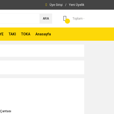
Üye Girişi
/
Yeni Üyelik
ARA
Toplam -
YE
TAKI
TOKA
Anasayfa
 Çantası