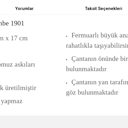
Yorumlar
Taksit Seçenekleri
embe 1901
Fermuarlı büyük ana
cm x 17 cm
rahatlıkla taşıyabilirsi
Çantanın önünde bir
omuz askıları
bulunmaktadır
Çantanın yan tarafın
 üretilmiştir
göz bulunmaktadır
e yapmaz
e diğer konularda yetersiz gördüğünüz noktaları öneri formunu kullanarak tarafımı
Bu ürüne ilk yorumu siz yapın!