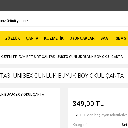
GÖZLÜK
ÇANTA
KOZMETİK
OYUNCAKLAR
SAAT
ŞEMSİ
 KUZENLER AVM BEZ SIRT ÇANTASI UNISEX GÜNLÜK BÜYÜK BOY OKUL ÇANTA
NTASI UNISEX GÜNLÜK BÜYÜK BOY OKUL ÇANTA
349,00 TL
35,01 TL
den başlayan taksitlerle!
Kategori
Sırt