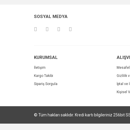
Ürün resmi kalitesiz, bozuk veya görüntülenemiyo
SOSYAL MEDYA
Ürün açıklamasında eksik bilgiler bulunuyor.
Ürün bilgilerinde hatalar bulunuyor.
Ürün fiyatı diğer sitelerden daha pahalı.
Bu ürüne benzer farklı alternatifler olmalı.
KURUMSAL
ALIŞV
İletişim
Mesafel
Kargo Takibi
Gizlilik 
Sipariş Sorgula
İptal ve 
Kişisel V
© Tüm hakları saklıdır. Kredi kartı bilgileriniz 256bit S