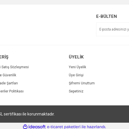
r.
Yorum Yaz
E-BÜLTEN
ERİŞ
ÜYELİK
i Satış Sözleşmesi
Yeni Üyelik
ve Güvenlik
Üye Girişi
Gönder
İade Şartları
Şifremi Unuttum
eriler Politikası
Sepetiniz
SL sertifikası ile korunmaktadır.
ile
ideasoft
e-