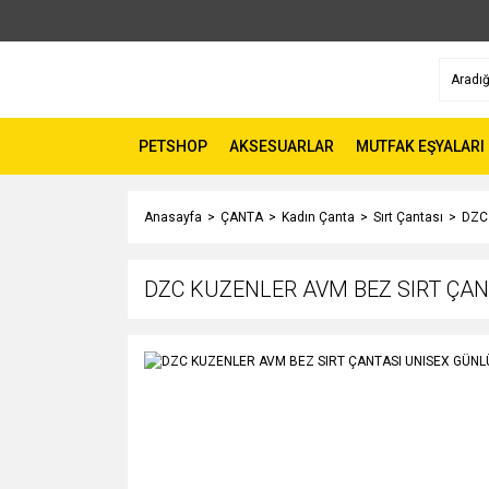
PETSHOP
AKSESUARLAR
MUTFAK EŞYALARI
Anasayfa
ÇANTA
Kadın Çanta
Sırt Çantası
DZC
DZC KUZENLER AVM BEZ SIRT ÇA