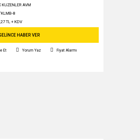
C KUZENLER AVM
TKLMB-8
,27 TL + KDV
GELİNCE HABER VER
e Et
Yorum Yaz
Fiyat Alarmı