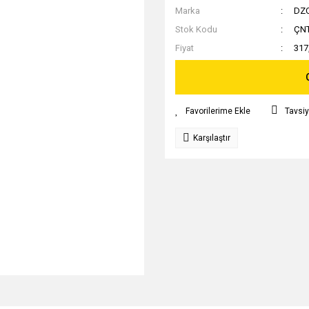
Marka
DZ
Stok Kodu
ÇN
Fiyat
317
Tavsiy
Karşılaştır