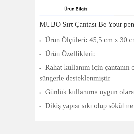
Ürün Bilgisi
MUBO
Sırt Çantası Be Your p
Ürün Ölçüleri: 45,5 cm x 30 
Ürün Özellikleri:
Rahat kullanım için çantanın 
süngerle desteklenmiştir
Günlük kullanıma uygun olarak
Dikiş yapısı sıkı olup sökülm
Bu ürünün fiyat bilgisi, resim, ürün açıklamalarında v
Görüş ve önerileriniz için teşekkür ederiz.