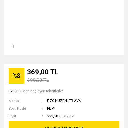
369,00 TL
%8
399,00 TL
37,01 TL
den başlayan taksitlerle!
Marka
DZC KUZENLER AVM
Stok Kodu
PDP
Fiyat
332,50 TL + KDV