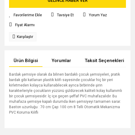
GELİNCE HABER VER
Tavsiye Et
Yorum Yaz
Fiyat Alarmı
Karşılaştır
Ürün Bilgisi
Yorumlar
Taksit Seçenekleri
Bardak şemsiye olarak da bilinen bardaklı çocuk şemsiyeleri, pratik
bardak gibi katlanan plastik kılıfı sayesinde çocuklar hiç bir yeri
kirletmeden kolayca kullanabilecek ayrıca birbirinde şirin
karakterleriyle çocukların yüzünü güldürecek kaliteli kolay kullanımlı
bir çocuk şemsiyesidir. İç içe geçen şeffaf PVC muhafazalıdır. Bu
muhafaza şemsiye kapalı durumda iken şemsiyeyi tamamen sarar.
Baston uzunluğu : 70 cm Çap: 100 cm 8 Telli Otomatik Mekanizma
PVC Koruma Kılıflı
Bu ürünün fiyat bilgisi, resim, ürün açıklamalarında ve diğer