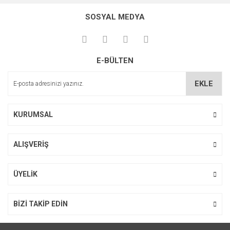
konularda yetersiz gördüğünüz noktaları öneri formunu
Bu ürüne ilk yorumu siz yapın!
kullanarak tarafımıza iletebilirsiniz.
SOSYAL MEDYA
Görüş ve önerileriniz için teşekkür ederiz.
Yorum Yaz
Ürün resmi kalitesiz, bozuk veya görüntülenemiyor.
E-BÜLTEN
Ürün açıklamasında eksik bilgiler bulunuyor.
Ürün bilgilerinde hatalar bulunuyor.
EKLE
Ürün fiyatı diğer sitelerden daha pahalı.
Bu ürüne benzer farklı alternatifler olmalı.
KURUMSAL
ALIŞVERİŞ
Gönder
ÜYELİK
BİZİ TAKİP EDİN