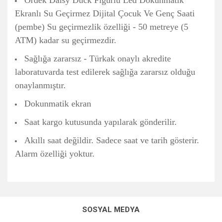
Ördek Daisy Duck Figürlü Led Dokunmatik
Ekranlı Su Geçirmez Dijital Çocuk Ve Genç Saati
(pembe) Su geçirmezlik özelliği - 50 metreye (5
ATM) kadar su geçirmezdir.
Sağlığa zararsız - Türkak onaylı akredite
laboratuvarda test edilerek sağlığa zararsız olduğu
onaylanmıştır.
Dokunmatik ekran
Saat kargo kutusunda yapılarak gönderilir.
Akıllı saat değildir. Sadece saat ve tarih gösterir.
Alarm özelliği yoktur.
Bu ürünün fiyat bilgisi, resim, ürün açıklamalarında ve diğer
konularda yetersiz gördüğünüz noktaları öneri formunu
Bu ürüne ilk yorumu siz yapın!
kullanarak tarafımıza iletebilirsiniz.
SOSYAL MEDYA
Görüş ve önerileriniz için teşekkür ederiz.