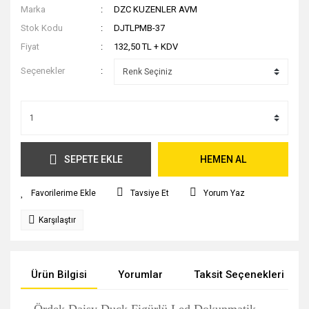
Marka
DZC KUZENLER AVM
Stok Kodu
DJTLPMB-37
Fiyat
132,50 TL + KDV
Seçenekler
SEPETE EKLE
HEMEN AL
Tavsiye Et
Yorum Yaz
Karşılaştır
Ürün Bilgisi
Yorumlar
Taksit Seçenekleri