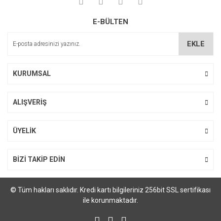
Yorum Yaz
Ürün resmi kalitesiz, bozuk veya görüntülenemiyor.
E-BÜLTEN
Ürün açıklamasında eksik bilgiler bulunuyor.
Ürün bilgilerinde hatalar bulunuyor.
EKLE
Ürün fiyatı diğer sitelerden daha pahalı.
Bu ürüne benzer farklı alternatifler olmalı.
KURUMSAL
ALIŞVERİŞ
Gönder
ÜYELİK
BİZİ TAKİP EDİN
© Tüm hakları saklıdır. Kredi kartı bilgileriniz 256bit SSL sertifikası
ile korunmaktadır.