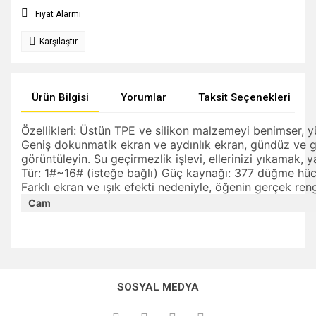
Fiyat Alarmı
Karşılaştır
Ürün Bilgisi
Yorumlar
Taksit Seçenekleri
Özellikleri: Üstün TPE ve silikon malzemeyi benimser, y
Geniş dokunmatik ekran ve aydınlık ekran, gündüz ve gec
görüntüleyin. Su geçirmezlik işlevi, ellerinizi yıkamak,
Tür: 1#~16# (isteğe bağlı) Güç kaynağı: 377 düğme hüc
Farklı ekran ve ışık efekti nedeniyle, öğenin gerçek rengi
Cam
Bu ürünün fiyat bilgisi, resim, ürün açıklamalarında ve diğer
konularda yetersiz gördüğünüz noktaları öneri formunu
Bu ürüne ilk yorumu siz yapın!
kullanarak tarafımıza iletebilirsiniz.
SOSYAL MEDYA
Görüş ve önerileriniz için teşekkür ederiz.