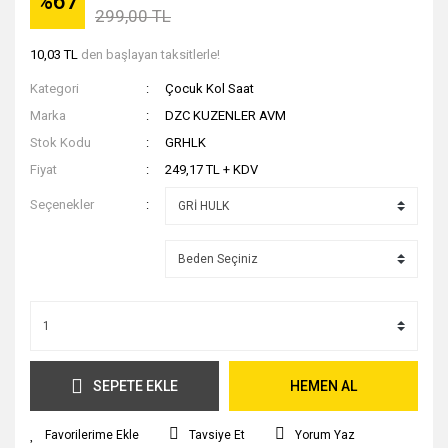
%67
299,00 TL
Spor Çantası
10,03 TL
den başlayan taksitlerle!
Valiz & Bavul
Kategori
Çocuk Kol Saat
Marka
DZC KUZENLER AVM
Stok Kodu
GRHLK
Fiyat
249,17 TL + KDV
Seçenekler
SEPETE EKLE
HEMEN AL
Tavsiye Et
Yorum Yaz