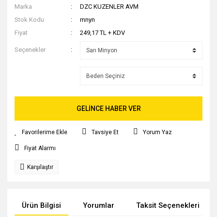
Marka
DZC KUZENLER AVM
Stok Kodu
mnyn
Fiyat
249,17 TL + KDV
Seçenekler
GELİNCE HABER VER
Tavsiye Et
Yorum Yaz
Fiyat Alarmı
Karşılaştır
Ürün Bilgisi
Yorumlar
Taksit Seçenekleri