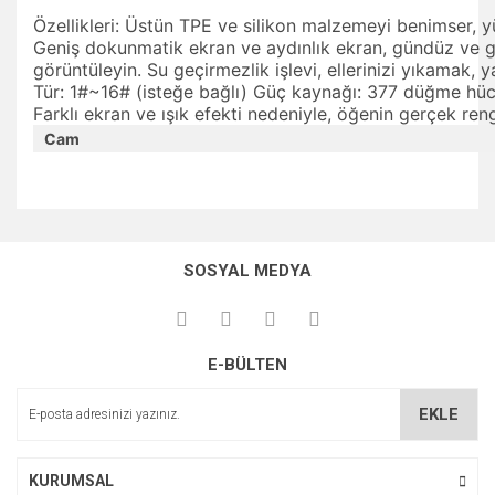
Özellikleri: Üstün TPE ve silikon malzemeyi benimser, y
Geniş dokunmatik ekran ve aydınlık ekran, gündüz ve gec
görüntüleyin. Su geçirmezlik işlevi, ellerinizi yıkamak,
Tür: 1#~16# (isteğe bağlı) Güç kaynağı: 377 düğme hüc
Farklı ekran ve ışık efekti nedeniyle, öğenin gerçek rengi
Cam
Bu ürünün fiyat bilgisi, resim, ürün açıklamalarında ve diğer
konularda yetersiz gördüğünüz noktaları öneri formunu
Bu ürüne ilk yorumu siz yapın!
kullanarak tarafımıza iletebilirsiniz.
SOSYAL MEDYA
Görüş ve önerileriniz için teşekkür ederiz.
Yorum Yaz
Ürün resmi kalitesiz, bozuk veya görüntülenemiyor.
E-BÜLTEN
Ürün açıklamasında eksik bilgiler bulunuyor.
Ürün bilgilerinde hatalar bulunuyor.
EKLE
Ürün fiyatı diğer sitelerden daha pahalı.
Bu ürüne benzer farklı alternatifler olmalı.
KURUMSAL