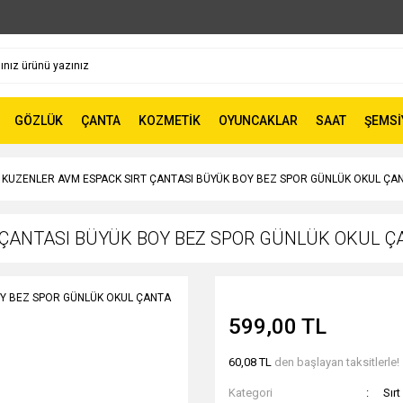
GÖZLÜK
ÇANTA
KOZMETİK
OYUNCAKLAR
SAAT
ŞEMSİ
 KUZENLER AVM ESPACK SIRT ÇANTASI BÜYÜK BOY BEZ SPOR GÜNLÜK OKUL ÇA
 ÇANTASI BÜYÜK BOY BEZ SPOR GÜNLÜK OKUL 
599,00 TL
60,08 TL
den başlayan taksitlerle!
Kategori
Sırt