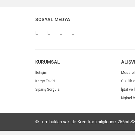
Ürün resmi kalitesiz, bozuk veya görüntülenemiyo
SOSYAL MEDYA
Ürün açıklamasında eksik bilgiler bulunuyor.
Ürün bilgilerinde hatalar bulunuyor.
Ürün fiyatı diğer sitelerden daha pahalı.
Bu ürüne benzer farklı alternatifler olmalı.
KURUMSAL
ALIŞV
İletişim
Mesafel
Kargo Takibi
Gizlilik 
Sipariş Sorgula
İptal ve 
Kişisel V
© Tüm hakları saklıdır. Kredi kartı bilgileriniz 256bit S