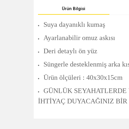
Ürün Bilgisi
Suya dayanıklı kumaş
Ayarlanabilir omuz askısı
Deri detaylı ön yüz
Süngerle desteklenmiş arka kı
Ürün ölçüleri : 40x30x15cm
GÜNLÜK SEYAHATLERDE 
İHTİYAÇ DUYACAĞINIZ BİR
Bu ürünün fiyat bilgisi, resim, ürün açıklamalarında v
Görüş ve önerileriniz için teşekkür ederiz.