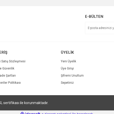
Bu ürüne ilk yorumu siz yapın!
r.
Yorum Yaz
E-BÜLTEN
ERİŞ
ÜYELİK
i Satış Sözleşmesi
Yeni Üyelik
ve Güvenlik
Üye Girişi
Gönder
İade Şartları
Şifremi Unuttum
eriler Politikası
Sepetiniz
SL sertifikası ile korunmaktadır.