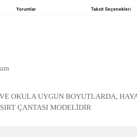
Yorumlar
Taksit Seçenekleri
sım
VE OKULA UYGUN BOYUTLARDA, HAYAT
 SIRT ÇANTASI MODELİDİR
e diğer konularda yetersiz gördüğünüz noktaları öneri formunu kullanarak tarafımı