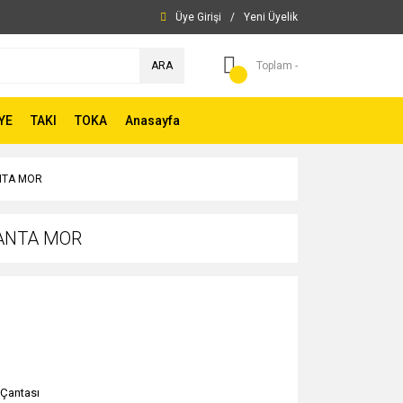
Üye Girişi
/
Yeni Üyelik
ARA
Toplam -
YE
TAKI
TOKA
Anasayfa
NTA MOR
ÇANTA MOR
 Çantası