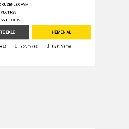
C KUZENLER AVM
KL611-23
,55 TL + KDV
TE EKLE
HEMEN AL
e Et
Yorum Yaz
Fiyat Alarmı