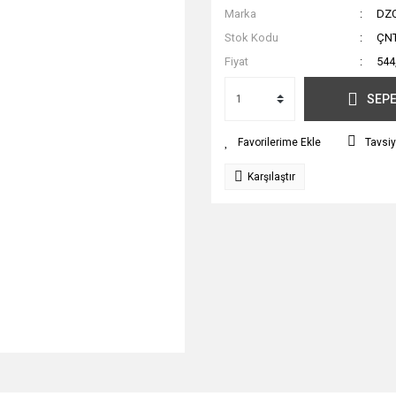
Marka
DZ
Stok Kodu
ÇNT
Fiyat
544
SEPE
Tavsiy
Karşılaştır