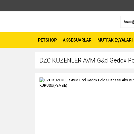
PETSHOP
AKSESUARLAR
MUTFAK EŞYALARI
DZC KUZENLER AVM G&d Gedox Polo