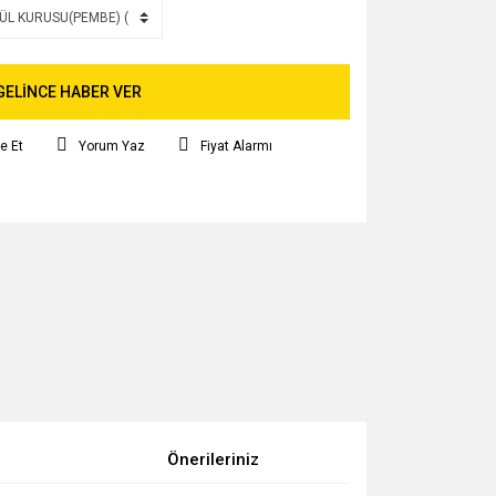
GELİNCE HABER VER
e Et
Yorum Yaz
Fiyat Alarmı
Önerileriniz