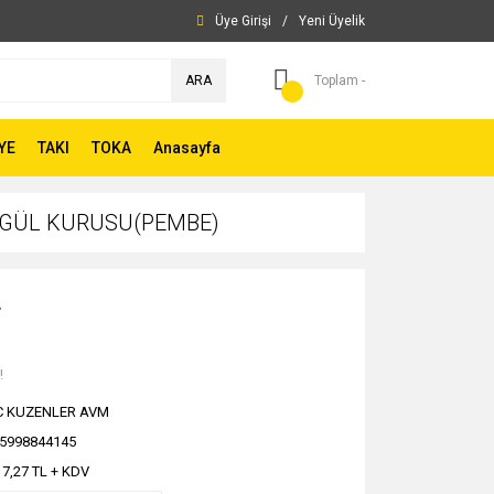
Üye Girişi
/
Yeni Üyelik
ARA
Toplam -
YE
TAKI
TOKA
Anasayfa
li GÜL KURUSU(PEMBE)
L
!
C KUZENLER AVM
5998844145
17,27 TL + KDV