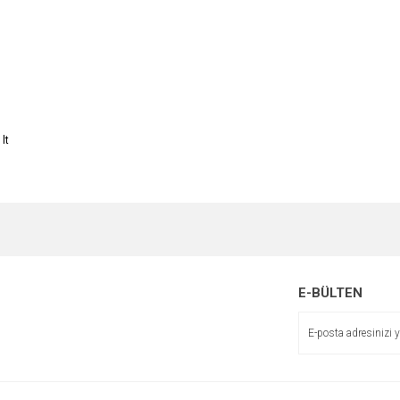
lt
e diğer konularda yetersiz gördüğünüz noktaları öneri formunu kullanarak tarafımı
Bu ürüne ilk yorumu siz yapın!
r.
Yorum Yaz
E-BÜLTEN