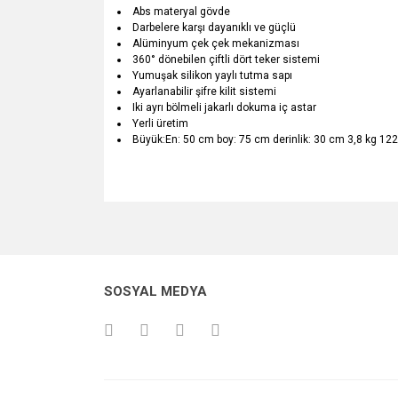
Abs materyal gövde
Darbelere karşı dayanıklı ve güçlü
Alüminyum çek çek mekanizması
360° dönebilen çiftli dört teker sistemi
Yumuşak silikon yaylı tutma sapı
Ayarlanabilir şifre kilit sistemi
Iki ayrı bölmeli jakarlı dokuma iç astar
Yerli üretim
Büyük:En: 50 cm boy: 75 cm derinlik: 30 cm 3,8 kg 122 
Bu ürünün fiyat bilgisi, resim, ürün açıklamalarında v
Görüş ve önerileriniz için teşekkür ederiz.
Ürün resmi kalitesiz, bozuk veya görüntülenemiyo
SOSYAL MEDYA
Ürün açıklamasında eksik bilgiler bulunuyor.
Ürün bilgilerinde hatalar bulunuyor.
Ürün fiyatı diğer sitelerden daha pahalı.
Bu ürüne benzer farklı alternatifler olmalı.