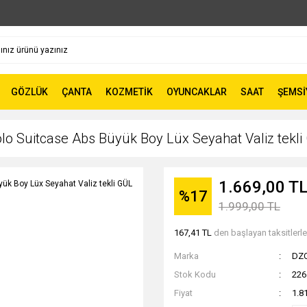
GÖZLÜK
ÇANTA
KOZMETİK
OYUNCAKLAR
SAAT
ŞEMSİ
 Suitcase Abs Büyük Boy Lüx Seyahat Valiz tek
1.669,00 T
%17
1.999,00 TL
167,41 TL
den başlayan taksitlerle
Marka
DZ
Stok Kodu
226
Fiyat
1.8