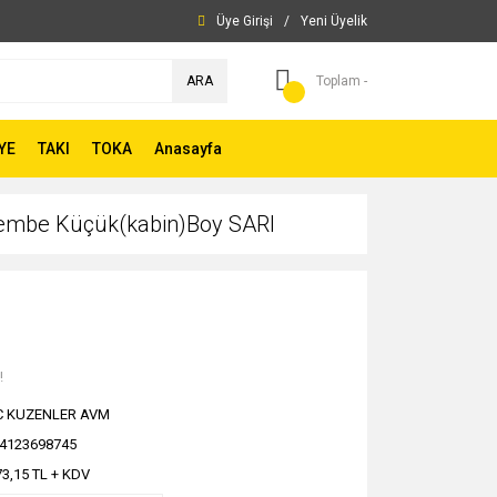
Üye Girişi
/
Yeni Üyelik
ARA
Toplam -
YE
TAKI
TOKA
Anasayfa
Pembe Küçük(kabin)Boy SARI
!
C KUZENLER AVM
4123698745
73,15 TL + KDV