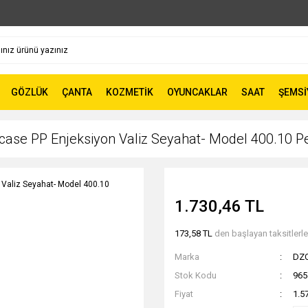
GÖZLÜK
ÇANTA
KOZMETİK
OYUNCAKLAR
SAAT
ŞEMSİ
se PP Enjeksiyon Valiz Seyahat- Model 400.10 
1.730,46 TL
173,58 TL
den başlayan taksitlerle
Marka
DZ
Stok Kodu
965
Fiyat
1.5