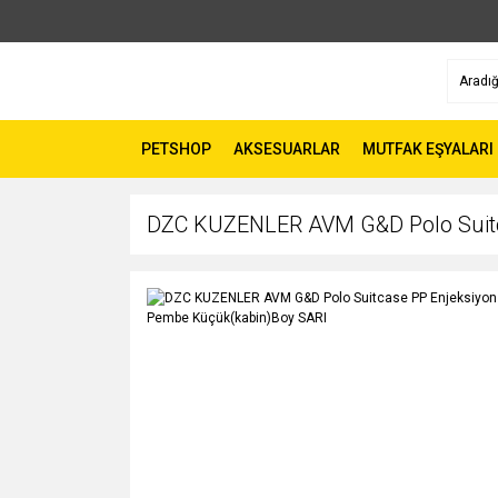
PETSHOP
AKSESUARLAR
MUTFAK EŞYALARI
DZC KUZENLER AVM G&D Polo Suitca