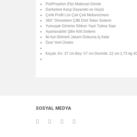
PoliPropilen (Pp) Materyal Gövde
Darbelere Karşı Dayanıklı ve Güçlü
Çelik Profil Lüx Çek Çek Mekanizması
360° Dönebilen Çiftli Dört Teker Sistemi
Yumuşak Gömme Silikon Yaylı Tutma Sapı
Ayarlanabilir Şifre Kilit Sistemi
İki Ayrı Bölmeli Jakarlı Dokuma İç Astar
Özel Yerli Üretim
Küçük: En: 37 cm Boy: 57 cm Derinlik: 22 cm 2,75 kg 4
Bu ürünün fiyat bilgisi, resim, ürün açıklamalarında v
Görüş ve önerileriniz için teşekkür ederiz.
Ürün resmi kalitesiz, bozuk veya görüntülenemiyo
SOSYAL MEDYA
Ürün açıklamasında eksik bilgiler bulunuyor.
Ürün bilgilerinde hatalar bulunuyor.
Ürün fiyatı diğer sitelerden daha pahalı.
Bu ürüne benzer farklı alternatifler olmalı.