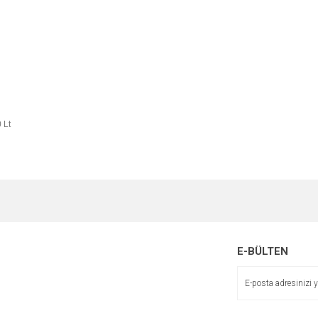
0 Lt
e diğer konularda yetersiz gördüğünüz noktaları öneri formunu kullanarak tarafımı
Bu ürüne ilk yorumu siz yapın!
r.
Yorum Yaz
E-BÜLTEN