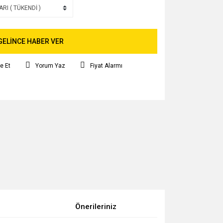
GELİNCE HABER VER
e Et
Yorum Yaz
Fiyat Alarmı
Önerileriniz