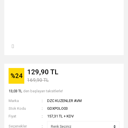
129,90 TL
%24
169,90 TL
13,03 TL
den başlayan taksitlerle!
Marka
DZC KUZENLER AVM
Stok Kodu
GDXPOLO03
Fiyat
157,31 TL + KDV
Seçenekler