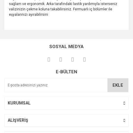
sağlam ve ergonomik. Arka tarafındaki lastik yardımıyla isterseniz
valizinizin çekme koluna takabilirsiniz. Fermuarlı iç bölümler ile
eşyalarınızı ayırabilirsini
Bu ürünün fiyat bilgisi, resim, ürün açıklamalarında ve diğer
konularda yetersiz gördüğünüz noktaları öneri formunu
Bu ürüne ilk yorumu siz yapın!
kullanarak tarafımıza iletebilirsiniz.
SOSYAL MEDYA
Görüş ve önerileriniz için teşekkür ederiz.
Yorum Yaz
Ürün resmi kalitesiz, bozuk veya görüntülenemiyor.
E-BÜLTEN
Ürün açıklamasında eksik bilgiler bulunuyor.
Ürün bilgilerinde hatalar bulunuyor.
EKLE
Ürün fiyatı diğer sitelerden daha pahalı.
Bu ürüne benzer farklı alternatifler olmalı.
KURUMSAL
ALIŞVERİŞ