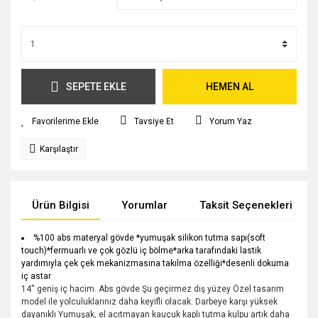
SEPETE EKLE
HEMEN AL
Tavsiye Et
Yorum Yaz
Karşılaştır
Ürün Bilgisi
Yorumlar
Taksit Seçenekleri
%100 abs materyal gövde *yumuşak silikon tutma sapı(soft
touch)*fermuarlı ve çok gözlü iç bölme*arka tarafındaki lastik
yardımıyla çek çek mekanizmasına takılma özelliği*desenli dokuma
iç astar
14'' geniş iç hacim. Abs gövde Şu geçirmez dış yüzey Özel tasarım
model ile yolculuklarınız daha keyifli olacak. Darbeye karşı yüksek
dayanıklı Yumuşak, el acıtmayan kauçuk kaplı tutma kulpu artık daha