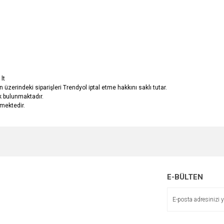
lt
n üzerindeki siparişleri Trendyol iptal etme hakkını saklı tutar.
k bulunmaktadır.
emektedir.
e diğer konularda yetersiz gördüğünüz noktaları öneri formunu kullanarak tarafımı
Bu ürüne ilk yorumu siz yapın!
r.
Yorum Yaz
E-BÜLTEN