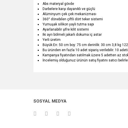
Abs materyal gövde
Darbelere karşı dayanıklı ve güçlü
Alüminyum çek çek mekanizması
360° dönebilen çiftli dört teker sistemi
Yumuşak silikon yaylı tutma sapı
Ayarlanabilir şifre kilit sistemi
Iki ayrı bölmeli jakarlı dokuma iç astar
Yerli üretim
Büyük:En: 50 cm boy: 75 cm derinlik: 30 cm 3,8 kg 122 
Bu üründen en fazla 10 adet sipariş verilebilir. 10 adeti
Kampanya fiyatından satılmak üzere 5 adetten az sto
İncelemiş olduğunuz ürünün satış fiyatını satıcı belirl
Bu ürünün fiyat bilgisi, resim, ürün açıklamalarında v
Görüş ve önerileriniz için teşekkür ederiz.
Ürün resmi kalitesiz, bozuk veya görüntülenemiyo
SOSYAL MEDYA
Ürün açıklamasında eksik bilgiler bulunuyor.
Ürün bilgilerinde hatalar bulunuyor.
Ürün fiyatı diğer sitelerden daha pahalı.
Bu ürüne benzer farklı alternatifler olmalı.