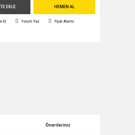
TE EKLE
HEMEN AL
e Et
Yorum Yaz
Fiyat Alarmı
Önerileriniz