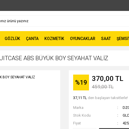
GÖZLÜK
ÇANTA
KOZMETİK
OYUNCAKLAR
SAAT
ŞEMSİ
UITCASE ABS BÜYÜK BOY SEYAHAT VALİZ
370,00 TL
%19
459,00 TL
37,11 TL
den başlayan taksitlerle!
Marka
DZ
Stok Kodu
GL
Fiyat
425