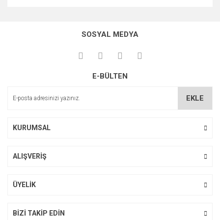
Bu ürünün fiyat bilgisi, resim, ürün açıklamalarında ve diğer
konularda yetersiz gördüğünüz noktaları öneri formunu
Bu ürüne ilk yorumu siz yapın!
kullanarak tarafımıza iletebilirsiniz.
SOSYAL MEDYA
Görüş ve önerileriniz için teşekkür ederiz.
Yorum Yaz
Ürün resmi kalitesiz, bozuk veya görüntülenemiyor.
E-BÜLTEN
Ürün açıklamasında eksik bilgiler bulunuyor.
Ürün bilgilerinde hatalar bulunuyor.
EKLE
Ürün fiyatı diğer sitelerden daha pahalı.
Bu ürüne benzer farklı alternatifler olmalı.
KURUMSAL
ALIŞVERİŞ
Gönder
ÜYELİK
BİZİ TAKİP EDİN