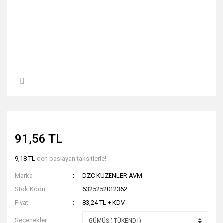
91,56 TL
9,18 TL
den başlayan taksitlerle!
Marka
DZC KUZENLER AVM
Stok Kodu
6325252012362
Fiyat
83,24 TL + KDV
Seçenekler