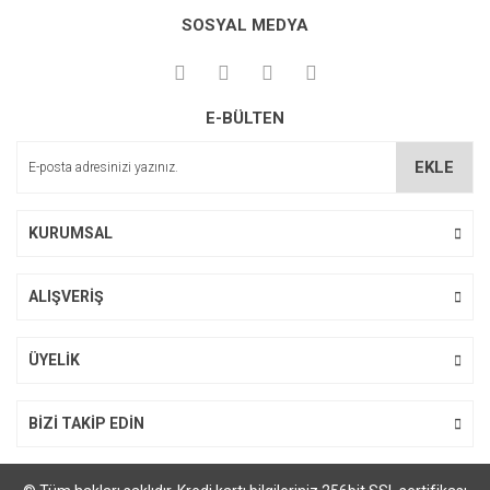
Bu ürüne ilk yorumu siz yapın!
kullanarak tarafımıza iletebilirsiniz.
SOSYAL MEDYA
Görüş ve önerileriniz için teşekkür ederiz.
Yorum Yaz
Ürün resmi kalitesiz, bozuk veya görüntülenemiyor.
E-BÜLTEN
Ürün açıklamasında eksik bilgiler bulunuyor.
Ürün bilgilerinde hatalar bulunuyor.
EKLE
Ürün fiyatı diğer sitelerden daha pahalı.
Bu ürüne benzer farklı alternatifler olmalı.
KURUMSAL
ALIŞVERİŞ
Gönder
ÜYELİK
BİZİ TAKİP EDİN