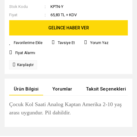
Stok Kodu
KPTN-Y
Fiyat
65,83 TL + KDV
GELİNCE HABER VER
Tavsiye Et
Yorum Yaz
Fiyat Alarmı
Karşılaştır
Ürün Bilgisi
Yorumlar
Taksit Seçenekleri
Çocuk Kol Saati Analog Kaptan Amerika 2-10 yaş
arası uygundur. Pil dahildir.
Bu ürünün fiyat bilgisi, resim, ürün açıklamalarında ve diğer
konularda yetersiz gördüğünüz noktaları öneri formunu