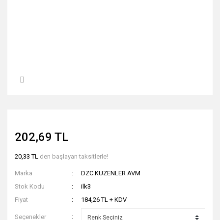
202,69 TL
20,33 TL
den başlayan taksitlerle!
Marka
DZC KUZENLER AVM
Stok Kodu
ilk3
Fiyat
184,26 TL + KDV
Seçenekler