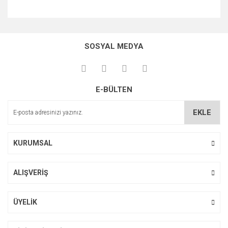
Bu ürünün fiyat bilgisi, resim, ürün açıklamalarında ve diğer
konularda yetersiz gördüğünüz noktaları öneri formunu
Bu ürüne ilk yorumu siz yapın!
kullanarak tarafımıza iletebilirsiniz.
SOSYAL MEDYA
Görüş ve önerileriniz için teşekkür ederiz.
Yorum Yaz
Ürün resmi kalitesiz, bozuk veya görüntülenemiyor.
E-BÜLTEN
Ürün açıklamasında eksik bilgiler bulunuyor.
Ürün bilgilerinde hatalar bulunuyor.
EKLE
Ürün fiyatı diğer sitelerden daha pahalı.
Bu ürüne benzer farklı alternatifler olmalı.
KURUMSAL
ALIŞVERİŞ
Gönder
ÜYELİK