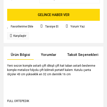
GELİNCE HABER VER
Tavsiye Et
Yorum Yaz
Karşılaştır
Ürün Bilgisi
Yorumlar
Taksit Seçenekleri
Yeni sezon komple astarlı çift dikişli çift kat taban astarlı beslenme
komple metalize folyolu çift bölmeli portatif kalem. Kutulu çanta
ölçüler 43 cm yükseklik en 32 cm derinlik 16 cm
FULL ORTEPEDİK