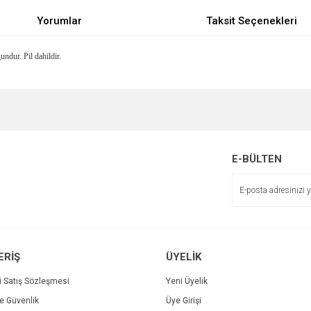
Yorumlar
Taksit Seçenekleri
dur. Pil dahildir.
e diğer konularda yetersiz gördüğünüz noktaları öneri formunu kullanarak tarafımı
Bu ürüne ilk yorumu siz yapın!
r.
Yorum Yaz
E-BÜLTEN
ERİŞ
ÜYELİK
i Satış Sözleşmesi
Yeni Üyelik
ve Güvenlik
Üye Girişi