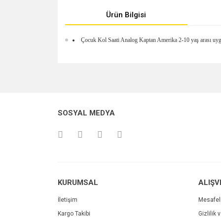
Ürün Bilgisi
Çocuk Kol Saati Analog Kaptan Amerika 2-10 yaş arası uygun
Bu ürünün fiyat bilgisi, resim, ürün açıklamalarında v
Görüş ve önerileriniz için teşekkür ederiz.
Ürün resmi kalitesiz, bozuk veya görüntülenemiyo
SOSYAL MEDYA
Ürün açıklamasında eksik bilgiler bulunuyor.
Ürün bilgilerinde hatalar bulunuyor.
Ürün fiyatı diğer sitelerden daha pahalı.
Bu ürüne benzer farklı alternatifler olmalı.
KURUMSAL
ALIŞV
İletişim
Mesafel
Kargo Takibi
Gizlilik 