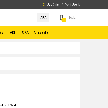
Üye Girişi
/
Yeni Üyelik
ARA
Toplam -
YE
TAKI
TOKA
Anasayfa
uk Kol Saat