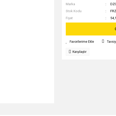
Marka
DZ
Stok Kodu
FRZ
Fiyat
54,
Tavsiy
Karşılaştır