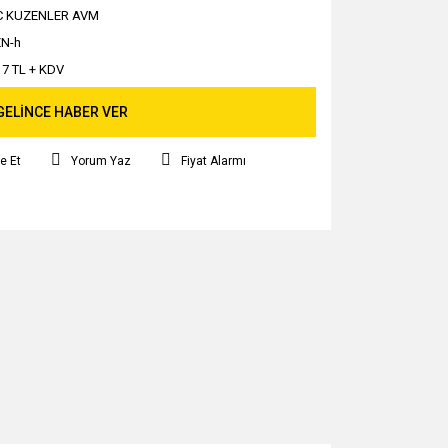
C KUZENLER AVM
N-h
17 TL + KDV
GELİNCE HABER VER
e Et
Yorum Yaz
Fiyat Alarmı