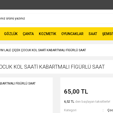
GÖZLÜK
ÇANTA
KOZMETİK
OYUNCAKLAR
SAAT
ŞEMSİ
M LALE ÇİÇEK ÇOCUK KOL SAATİ KABARTMALI FİGÜRLÜ SAAT
ÇOCUK KOL SAATİ KABARTMALI FİGÜRLÜ SAAT
65,00 TL
6,52 TL
den başlayan taksitlerle!
Kategori
Çoc