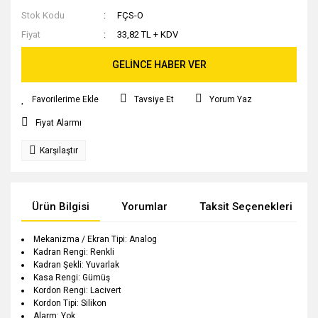
Stok Kodu
FÇS-O
Fiyat
33,82 TL + KDV
GELİNCE HABER VER
Tavsiye Et
Yorum Yaz
Fiyat Alarmı
Karşılaştır
Ürün Bilgisi
Yorumlar
Taksit Seçenekleri
Mekanizma / Ekran Tipi: Analog
Kadran Rengi: Renkli
Kadran Şekli: Yuvarlak
Kasa Rengi: Gümüş
Kordon Rengi: Lacivert
Kordon Tipi: Silikon
Alarm: Yok