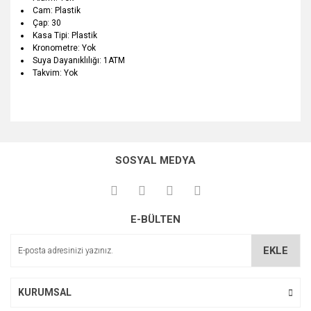
Cam: Plastik
Çap: 30
Kasa Tipi: Plastik
Kronometre: Yok
Suya Dayanıklılığı: 1ATM
Takvim: Yok
Bu ürünün fiyat bilgisi, resim, ürün açıklamalarında ve diğer
konularda yetersiz gördüğünüz noktaları öneri formunu
Bu ürüne ilk yorumu siz yapın!
kullanarak tarafımıza iletebilirsiniz.
SOSYAL MEDYA
Görüş ve önerileriniz için teşekkür ederiz.
Yorum Yaz
Ürün resmi kalitesiz, bozuk veya görüntülenemiyor.
E-BÜLTEN
Ürün açıklamasında eksik bilgiler bulunuyor.
Ürün bilgilerinde hatalar bulunuyor.
EKLE
Ürün fiyatı diğer sitelerden daha pahalı.
Bu ürüne benzer farklı alternatifler olmalı.
KURUMSAL