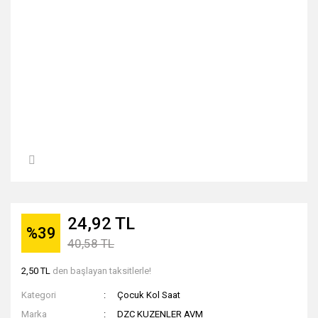
24,92 TL
%39
40,58 TL
2,50 TL
den başlayan taksitlerle!
Kategori
Çocuk Kol Saat
Marka
DZC KUZENLER AVM