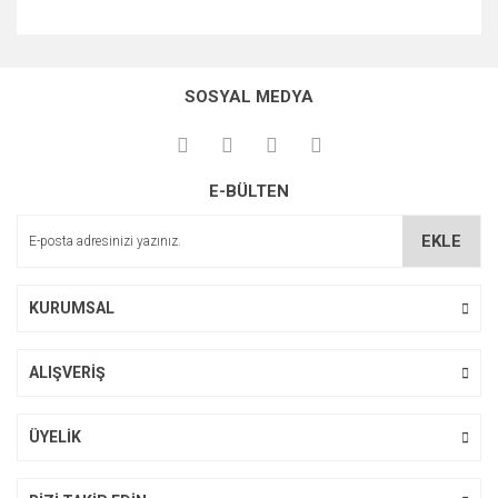
Bu ürünün fiyat bilgisi, resim, ürün açıklamalarında ve diğer
konularda yetersiz gördüğünüz noktaları öneri formunu
Bu ürüne ilk yorumu siz yapın!
kullanarak tarafımıza iletebilirsiniz.
SOSYAL MEDYA
Görüş ve önerileriniz için teşekkür ederiz.
Yorum Yaz
Ürün resmi kalitesiz, bozuk veya görüntülenemiyor.
E-BÜLTEN
Ürün açıklamasında eksik bilgiler bulunuyor.
Ürün bilgilerinde hatalar bulunuyor.
EKLE
Ürün fiyatı diğer sitelerden daha pahalı.
Bu ürüne benzer farklı alternatifler olmalı.
KURUMSAL
ALIŞVERİŞ
Gönder
ÜYELİK