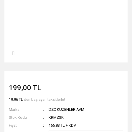
199,00 TL
19,96 TL
den başlayan taksitlerle!
Marka
DZC KUZENLER AVM
Stok Kodu
KRMZSK
Fiyat
165,83 TL + KDV