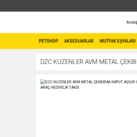
PETSHOP
AKSESUARLAR
MUTFAK EŞYALARI
DZC KUZENLER AVM METAL ÇEKBI