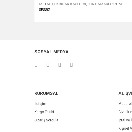
METAL ÇEKBIRAK KAPUT AÇILIR CAMARO 12CM
SESSİZ
Bu ürünün fiyat bilgisi, resim, ürün açıklamalarında v
Görüş ve önerileriniz için teşekkür ederiz.
Ürün resmi kalitesiz, bozuk veya görüntülenemiyo
SOSYAL MEDYA
Ürün açıklamasında eksik bilgiler bulunuyor.
Ürün bilgilerinde hatalar bulunuyor.
Ürün fiyatı diğer sitelerden daha pahalı.
Bu ürüne benzer farklı alternatifler olmalı.
KURUMSAL
ALIŞV
İletişim
Mesafel
Kargo Takibi
Gizlilik 
Sipariş Sorgula
İptal ve 
Kişisel V