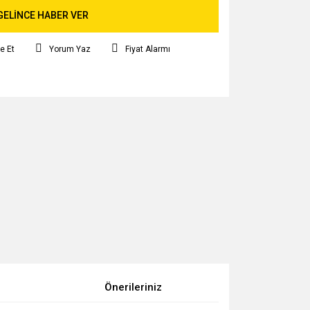
GELİNCE HABER VER
e Et
Yorum Yaz
Fiyat Alarmı
Önerileriniz