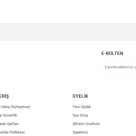
e diğer konularda yetersiz gördüğünüz noktaları öneri formunu kullanarak tarafımı
Bu ürüne ilk yorumu siz yapın!
r.
Yorum Yaz
E-BÜLTEN
ERİŞ
ÜYELİK
i Satış Sözleşmesi
Yeni Üyelik
ve Güvenlik
Üye Girişi
Gönder
İade Şartları
Şifremi Unuttum
eriler Politikası
Sepetiniz