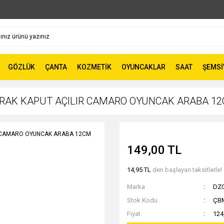
GÖZLÜK
ÇANTA
KOZMETİK
OYUNCAKLAR
SAAT
ŞEMSİ
RAK KAPUT AÇILIR CAMARO OYUNCAK ARABA 12C
149,00 TL
14,95 TL
den başlayan taksitlerle!
Marka
DZ
Stok Kodu
ÇBM
Fiyat
124