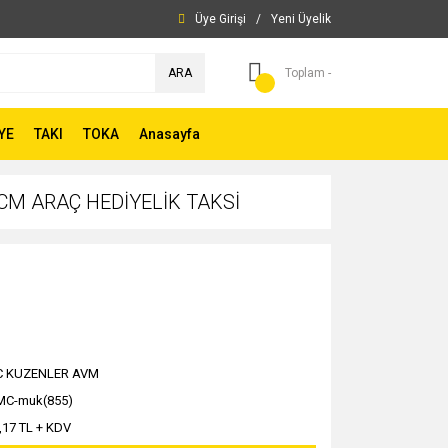
Üye Girişi
/
Yeni Üyelik
ARA
Toplam -
YE
TAKI
TOKA
Anasayfa
M ARAÇ HEDİYELİK TAKSİ
C KUZENLER AVM
C-muk(855)
,17 TL + KDV