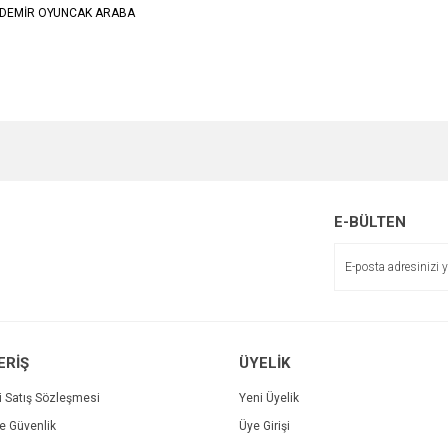
Z DEMİR OYUNCAK ARABA
e diğer konularda yetersiz gördüğünüz noktaları öneri formunu kullanarak tarafımı
Bu ürüne ilk yorumu siz yapın!
r.
Yorum Yaz
E-BÜLTEN
ERİŞ
ÜYELİK
i Satış Sözleşmesi
Yeni Üyelik
ve Güvenlik
Üye Girişi
Gönder