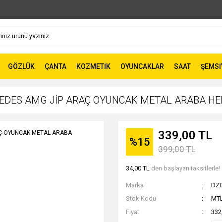
GÖZLÜK
ÇANTA
KOZMETİK
OYUNCAKLAR
SAAT
ŞEMSİ
DES AMG JİP ARAÇ OYUNCAK METAL ARABA HEDİ
339,00 TL
%15
399,00 TL
34,00 TL
den başlayan taksitlerle!
Marka
DZ
Stok Kodu
MT
Fiyat
332