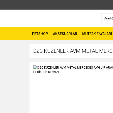
PETSHOP
AKSESUARLAR
MUTFAK EŞYALARI
DZC KUZENLER AVM METAL MERCE