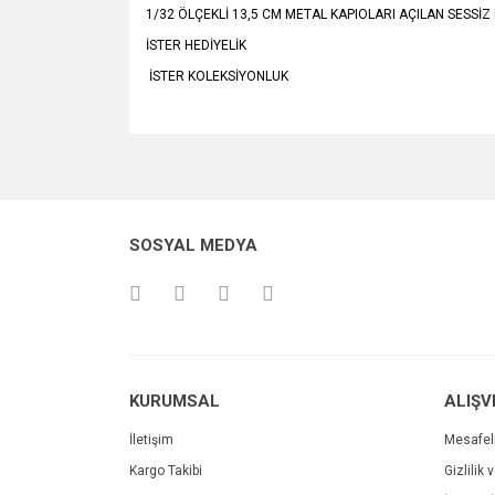
1/32 ÖLÇEKLİ 13,5 CM METAL KAPIOLARI AÇILAN SESSİ
İSTER HEDİYELİK
İSTER KOLEKSİYONLUK
Bu ürünün fiyat bilgisi, resim, ürün açıklamalarında v
Görüş ve önerileriniz için teşekkür ederiz.
Ürün resmi kalitesiz, bozuk veya görüntülenemiyo
SOSYAL MEDYA
Ürün açıklamasında eksik bilgiler bulunuyor.
Ürün bilgilerinde hatalar bulunuyor.
Ürün fiyatı diğer sitelerden daha pahalı.
Bu ürüne benzer farklı alternatifler olmalı.
KURUMSAL
ALIŞV
İletişim
Mesafel
Kargo Takibi
Gizlilik 