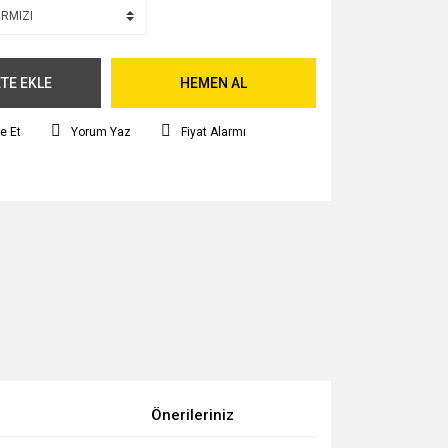
TE EKLE
HEMEN AL
e Et
Yorum Yaz
Fiyat Alarmı
Önerileriniz