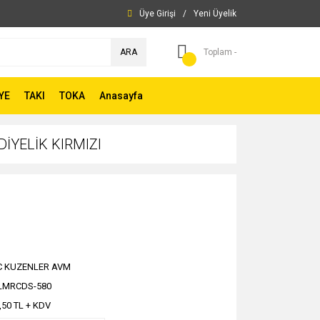
Üye Girişi
/
Yeni Üyelik
ARA
Toplam -
YE
TAKI
TOKA
Anasayfa
YELİK KIRMIZI
C KUZENLER AVM
LMRCDS-580
,50 TL + KDV