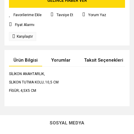
GELİNCE HABER VER
Tavsiye Et
Yorum Yaz
Fiyat Alarmı
Karşılaştır
Ürün Bilgisi
Yorumlar
Taksit Seçenekleri
SİLİKON ANAHTARLIK,
SLİKON TUTMA KOLU; 10,5 CM
FİGÜR; 4,5X5 CM
Bu ürünün fiyat bilgisi, resim, ürün açıklamalarında ve diğer
konularda yetersiz gördüğünüz noktaları öneri formunu
Bu ürüne ilk yorumu siz yapın!
kullanarak tarafımıza iletebilirsiniz.
SOSYAL MEDYA
Görüş ve önerileriniz için teşekkür ederiz.