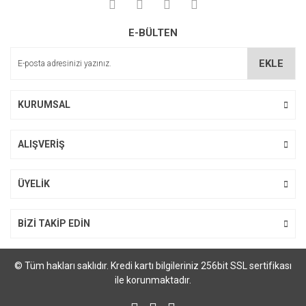
Yorum Yaz
Ürün resmi kalitesiz, bozuk veya görüntülenemiyor.
E-BÜLTEN
Ürün açıklamasında eksik bilgiler bulunuyor.
Ürün bilgilerinde hatalar bulunuyor.
EKLE
Ürün fiyatı diğer sitelerden daha pahalı.
Bu ürüne benzer farklı alternatifler olmalı.
KURUMSAL
ALIŞVERİŞ
Gönder
ÜYELİK
BİZİ TAKİP EDİN
© Tüm hakları saklıdır. Kredi kartı bilgileriniz 256bit SSL sertifikası
ile korunmaktadır.