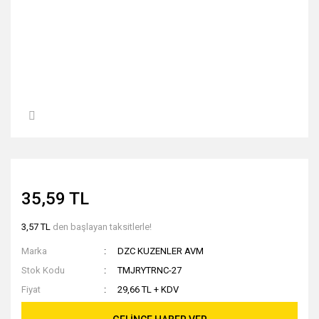
35,59 TL
3,57 TL
den başlayan taksitlerle!
Marka
DZC KUZENLER AVM
Stok Kodu
TMJRYTRNC-27
Fiyat
29,66 TL + KDV