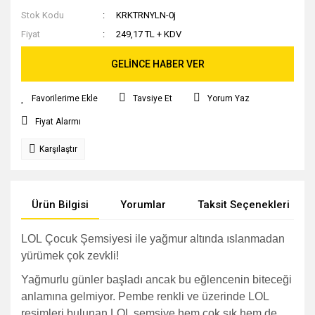
Stok Kodu
KRKTRNYLN-0j
Fiyat
249,17 TL + KDV
GELİNCE HABER VER
Tavsiye Et
Yorum Yaz
Fiyat Alarmı
Karşılaştır
Ürün Bilgisi
Yorumlar
Taksit Seçenekleri
LOL
Çocuk
Şemsiyesi ile yağmur altında ıslanmadan
yürümek çok zevkli!
Yağmurlu günler başladı ancak bu eğlencenin biteceği
anlamına gelmiyor. Pembe renkli ve üzerinde LOL
resimleri bulunan LOL şemsiye hem çok şık hem de