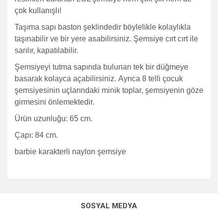
çok kullanışlı!
Taşıma sapı baston şeklindedir böylelikle kolaylıkla
taşınabilir ve bir yere asabilirsiniz. Şemsiye cırt cırt ile
sarılır, kapatılabilir.
Şemsiyeyi tutma sapında bulunan tek bir düğmeye
basarak kolayca açabilirsiniz.
Ayrıca 8 telli çocuk
şemsiyesinin uçlarındaki minik toplar, şemsiyenin göze
girmesini önlemektedir.
Ürün uzunluğu: 65 cm.
Çapı: 84 cm.
barbie karakterli naylon şemsiye
Bu ürünün fiyat bilgisi, resim, ürün açıklamalarında ve diğer
konularda yetersiz gördüğünüz noktaları öneri formunu
Bu ürüne ilk yorumu siz yapın!
kullanarak tarafımıza iletebilirsiniz.
SOSYAL MEDYA
Görüş ve önerileriniz için teşekkür ederiz.