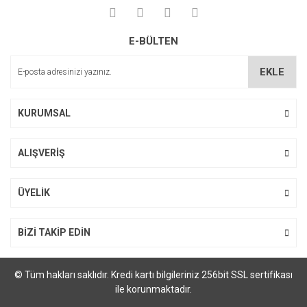
Yorum Yaz
Ürün resmi kalitesiz, bozuk veya görüntülenemiyor.
E-BÜLTEN
Ürün açıklamasında eksik bilgiler bulunuyor.
Ürün bilgilerinde hatalar bulunuyor.
EKLE
Ürün fiyatı diğer sitelerden daha pahalı.
Bu ürüne benzer farklı alternatifler olmalı.
KURUMSAL
ALIŞVERİŞ
Gönder
ÜYELİK
BİZİ TAKİP EDİN
© Tüm hakları saklıdır. Kredi kartı bilgileriniz 256bit SSL sertifikası
ile korunmaktadır.