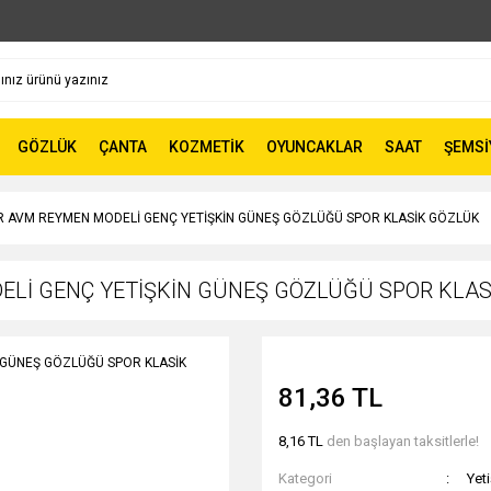
GÖZLÜK
ÇANTA
KOZMETİK
OYUNCAKLAR
SAAT
ŞEMSİ
 AVM REYMEN MODELİ GENÇ YETİŞKİN GÜNEŞ GÖZLÜĞÜ SPOR KLASİK GÖZLÜK
Lİ GENÇ YETİŞKİN GÜNEŞ GÖZLÜĞÜ SPOR KLAS
81,36 TL
8,16 TL
den başlayan taksitlerle!
Kategori
Yet