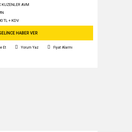
C KUZENLER AVM
MN
80 TL + KDV
GELİNCE HABER VER
e Et
Yorum Yaz
Fiyat Alarmı