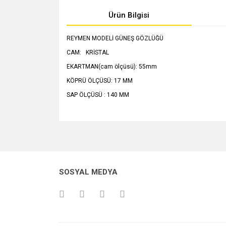
Ürün Bilgisi
REYMEN MODELİ GÜNEŞ GÖZLÜĞÜ
CAM: KRİSTAL
EKARTMAN(cam ölçüsü): 55mm
KÖPRÜ ÖLÇÜSÜ: 17 MM
SAP ÖLÇÜSÜ : 140 MM
Bu ürünün fiyat bilgisi, resim, ürün açıklamalarında v
Görüş ve önerileriniz için teşekkür ederiz.
Ürün resmi kalitesiz, bozuk veya görüntülenemiyo
SOSYAL MEDYA
Ürün açıklamasında eksik bilgiler bulunuyor.
Ürün bilgilerinde hatalar bulunuyor.
Ürün fiyatı diğer sitelerden daha pahalı.
Bu ürüne benzer farklı alternatifler olmalı.