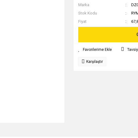
Marka
DZ
Stok Kodu
RY
Fiyat
67,
Tavsiy
Karşılaştır