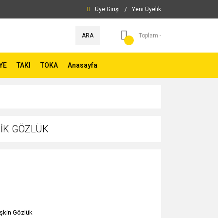
Üye Girişi
/
Yeni Üyelik
ARA
Toplam -
YE
TAKI
TOKA
Anasayfa
İK GÖZLÜK
işkin Gözlük