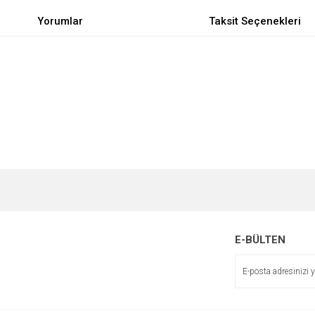
Yorumlar
Taksit Seçenekleri
e diğer konularda yetersiz gördüğünüz noktaları öneri formunu kullanarak tarafımı
Bu ürüne ilk yorumu siz yapın!
r.
Yorum Yaz
E-BÜLTEN