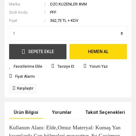
Marka
DZC KUZENLER AVM
Stok Kodu
PFF
Fiyat
362,73 TL + KDV
SEPETE EKLE
HEMEN AL
Tavsiye Et
Yorum Yaz
Fiyat Alarmı
Karşılaştır
Ürün Bilgisi
Yorumlar
Taksit Seçenekleri
Kullanım Alanı: Elde,Omuz Materyal: Kumaş Yan
kısımlarda Cep bölmeleri mevcuttur. Su Geçirmez