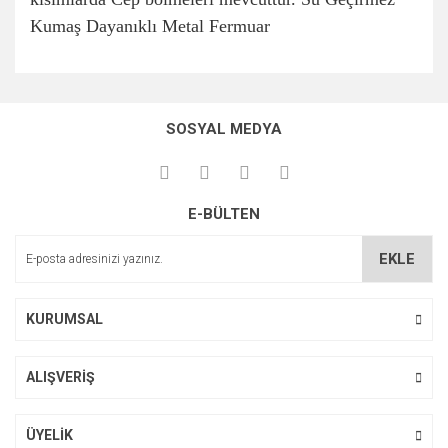
Kumaş Dayanıklı Metal Fermuar
Bu ürünün fiyat bilgisi, resim, ürün açıklamalarında ve diğer
konularda yetersiz gördüğünüz noktaları öneri formunu
Bu ürüne ilk yorumu siz yapın!
kullanarak tarafımıza iletebilirsiniz.
SOSYAL MEDYA
Görüş ve önerileriniz için teşekkür ederiz.
Yorum Yaz
Ürün resmi kalitesiz, bozuk veya görüntülenemiyor.
E-BÜLTEN
Ürün açıklamasında eksik bilgiler bulunuyor.
Ürün bilgilerinde hatalar bulunuyor.
EKLE
Ürün fiyatı diğer sitelerden daha pahalı.
Bu ürüne benzer farklı alternatifler olmalı.
KURUMSAL
ALIŞVERİŞ
Gönder
ÜYELİK