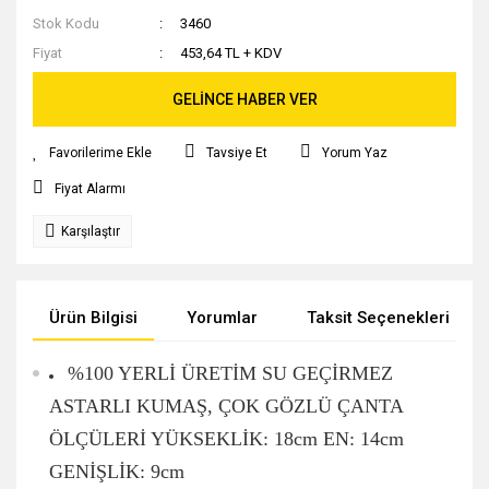
Stok Kodu
3460
Fiyat
453,64 TL + KDV
GELİNCE HABER VER
Tavsiye Et
Yorum Yaz
Fiyat Alarmı
Karşılaştır
Ürün Bilgisi
Yorumlar
Taksit Seçenekleri
%100 YERLİ ÜRETİM SU GEÇİRMEZ
ASTARLI KUMAŞ, ÇOK GÖZLÜ ÇANTA
ÖLÇÜLERİ YÜKSEKLİK: 18cm EN: 14cm
GENİŞLİK: 9cm