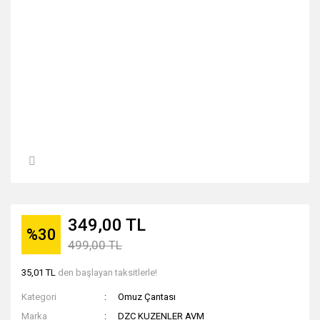
349,00 TL
%30
499,00 TL
35,01 TL
den başlayan taksitlerle!
Kategori
Omuz Çantası
Marka
DZC KUZENLER AVM