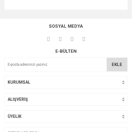
Bu ürünün fiyat bilgisi, resim, ürün açıklamalarında ve diğer
konularda yetersiz gördüğünüz noktaları öneri formunu
Bu ürüne ilk yorumu siz yapın!
kullanarak tarafımıza iletebilirsiniz.
SOSYAL MEDYA
Görüş ve önerileriniz için teşekkür ederiz.
Yorum Yaz
Ürün resmi kalitesiz, bozuk veya görüntülenemiyor.
E-BÜLTEN
Ürün açıklamasında eksik bilgiler bulunuyor.
Ürün bilgilerinde hatalar bulunuyor.
EKLE
Ürün fiyatı diğer sitelerden daha pahalı.
Bu ürüne benzer farklı alternatifler olmalı.
KURUMSAL
ALIŞVERİŞ
Gönder
ÜYELİK