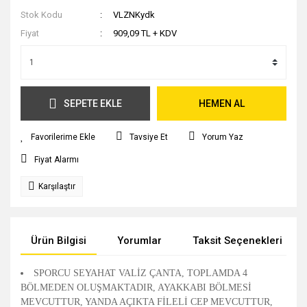
Stok Kodu
VLZNKydk
Fiyat
909,09 TL + KDV
SEPETE EKLE
HEMEN AL
Tavsiye Et
Yorum Yaz
Fiyat Alarmı
Karşılaştır
Ürün Bilgisi
Yorumlar
Taksit Seçenekleri
SPORCU SEYAHAT VALİZ ÇANTA, TOPLAMDA 4
BÖLMEDEN OLUŞMAKTADIR, AYAKKABI BÖLMESİ
MEVCUTTUR, YANDA AÇIKTA FİLELİ CEP MEVCUTTUR,