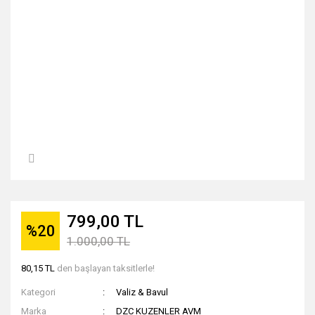
799,00 TL
%20
1.000,00 TL
80,15 TL
den başlayan taksitlerle!
Kategori
Valiz & Bavul
Marka
DZC KUZENLER AVM