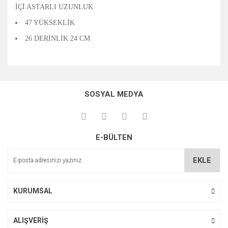
İÇİ ASTARLI UZUNLUK
47 YÜKSEKLİK
26 DERİNLİK 24 CM
Bu ürünün fiyat bilgisi, resim, ürün açıklamalarında ve diğer
konularda yetersiz gördüğünüz noktaları öneri formunu
Bu ürüne ilk yorumu siz yapın!
kullanarak tarafımıza iletebilirsiniz.
SOSYAL MEDYA
Görüş ve önerileriniz için teşekkür ederiz.
Yorum Yaz
Ürün resmi kalitesiz, bozuk veya görüntülenemiyor.
E-BÜLTEN
Ürün açıklamasında eksik bilgiler bulunuyor.
Ürün bilgilerinde hatalar bulunuyor.
EKLE
Ürün fiyatı diğer sitelerden daha pahalı.
Bu ürüne benzer farklı alternatifler olmalı.
KURUMSAL
ALIŞVERİŞ