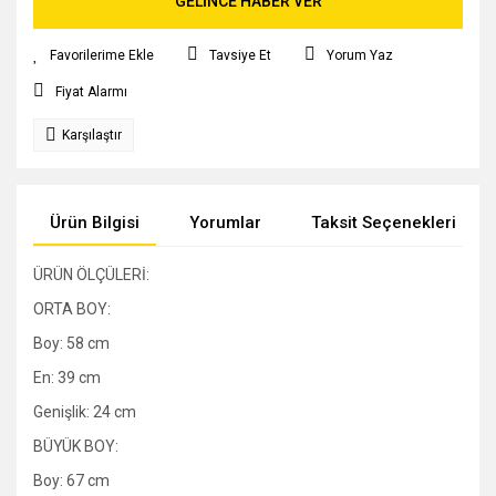
GELİNCE HABER VER
Tavsiye Et
Yorum Yaz
Fiyat Alarmı
Karşılaştır
Ürün Bilgisi
Yorumlar
Taksit Seçenekleri
ÜRÜN ÖLÇÜLERİ:
ORTA BOY:
Boy: 58 cm
En: 39 cm
Genişlik: 24 cm
BÜYÜK BOY:
Boy: 67 cm