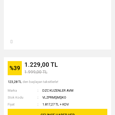
1.229,00 TL
%39
1.999,00 TL
123,28 TL
den başlayan taksitlerle!
Marka
DZC KUZENLER AVM
Stok Kodu
VLZPRMŞMŞKO
Fiyat
1.817,27 TL + KDV