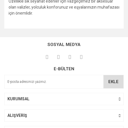
Özellikle sık seyahat edenler için vazgeçilmez bir aksesuar
olan valizler, yolculuk konforunuz ve eşyalarınızın muhafazası
için önemlidir.
Bu ürünün fiyat bilgisi, resim, ürün açıklamalarında ve diğer
konularda yetersiz gördüğünüz noktaları öneri formunu
Bu ürüne ilk yorumu siz yapın!
kullanarak tarafımıza iletebilirsiniz.
SOSYAL MEDYA
Görüş ve önerileriniz için teşekkür ederiz.
Yorum Yaz
Ürün resmi kalitesiz, bozuk veya görüntülenemiyor.
E-BÜLTEN
Ürün açıklamasında eksik bilgiler bulunuyor.
Ürün bilgilerinde hatalar bulunuyor.
EKLE
Ürün fiyatı diğer sitelerden daha pahalı.
Bu ürüne benzer farklı alternatifler olmalı.
KURUMSAL
ALIŞVERİŞ