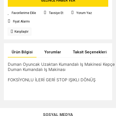
GELİNCE HABER VER
Tavsiye Et
Yorum Yaz
Fiyat Alarmı
Karşılaştır
Ürün Bilgisi
Yorumlar
Taksit Seçenekleri
Duman Oyuncak Uzaktan Kumandalı Iş Makinesi Kepçe
Duman Kumandalı Iş Makinası
FOKSİYONLU İLERİ GERİ STOP IŞIKLI DÖNÜŞ
Bu ürünün fiyat bilgisi, resim, ürün açıklamalarında ve diğer
konularda yetersiz gördüğünüz noktaları öneri formunu
Bu ürüne ilk yorumu siz yapın!
kullanarak tarafımıza iletebilirsiniz.
SOSYAL MEDYA