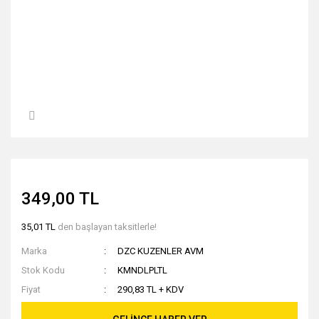
349,00 TL
35,01 TL
den başlayan taksitlerle!
Marka
DZC KUZENLER AVM
Stok Kodu
KMNDLPLTL
Fiyat
290,83 TL + KDV