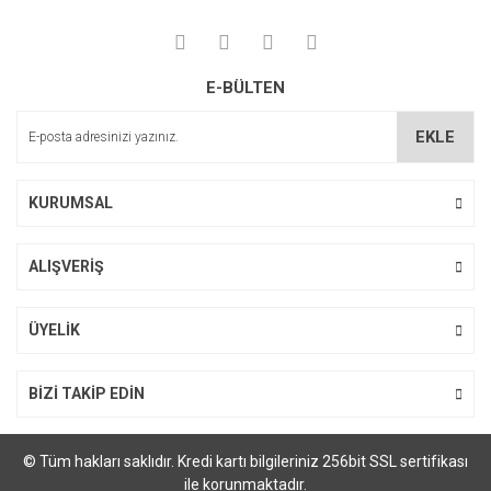
Görüş ve önerileriniz için teşekkür ederiz.
Yorum Yaz
Ürün resmi kalitesiz, bozuk veya görüntülenemiyor.
E-BÜLTEN
Ürün açıklamasında eksik bilgiler bulunuyor.
Ürün bilgilerinde hatalar bulunuyor.
EKLE
Ürün fiyatı diğer sitelerden daha pahalı.
Bu ürüne benzer farklı alternatifler olmalı.
KURUMSAL
ALIŞVERİŞ
Gönder
ÜYELİK
BİZİ TAKİP EDİN
© Tüm hakları saklıdır. Kredi kartı bilgileriniz 256bit SSL sertifikası
ile korunmaktadır.