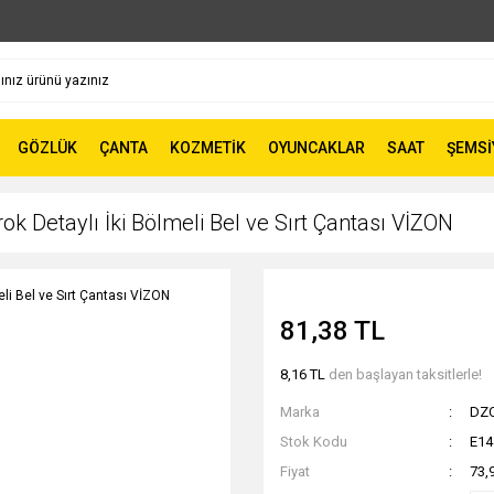
GÖZLÜK
ÇANTA
KOZMETİK
OYUNCAKLAR
SAAT
ŞEMSİ
Detaylı İki Bölmeli Bel ve Sırt Çantası VİZON
81,38 TL
8,16 TL
den başlayan taksitlerle!
Marka
DZ
Stok Kodu
E14
Fiyat
73,