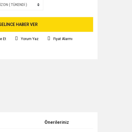
GELİNCE HABER VER
e Et
Yorum Yaz
Fiyat Alarmı
Önerileriniz