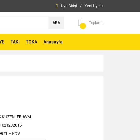
Üye Girişi
/
Yeni Üyelik
ARA
Toplam -
YE
TAKI
TOKA
Anasayfa
C KUZENLER AVM
1021232015
98 TL + KDV