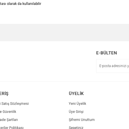
sı olarak da kullanılabilir
e diğer konularda yetersiz gördüğünüz noktaları öneri formunu kullanarak tarafımı
Bu ürüne ilk yorumu siz yapın!
r.
Yorum Yaz
E-BÜLTEN
ERİŞ
ÜYELİK
i Satış Sözleşmesi
Yeni Üyelik
ve Güvenlik
Üye Girişi
Gönder
İade Şartları
Şifremi Unuttum
eriler Politikası
Sepetiniz