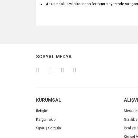
Askısındaki açılıp kapanan fermuar sayesinde sırt çanta
Bu ürünün fiyat bilgisi, resim, ürün açıklamalarında v
Görüş ve önerileriniz için teşekkür ederiz.
Ürün resmi kalitesiz, bozuk veya görüntülenemiyo
SOSYAL MEDYA
Ürün açıklamasında eksik bilgiler bulunuyor.
Ürün bilgilerinde hatalar bulunuyor.
Ürün fiyatı diğer sitelerden daha pahalı.
Bu ürüne benzer farklı alternatifler olmalı.
KURUMSAL
ALIŞV
İletişim
Mesafel
Kargo Takibi
Gizlilik 
Sipariş Sorgula
İptal ve 
Kişisel V