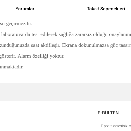
Yorumlar
Taksit Seçenekleri
su geçirmezdir.
 laboratuvarda test edilerek sağlığa zararsız olduğu onaylanmış
kunduğunuzda saat aktifleşir. Ekrana dokunulmazsa güç tasar
gösterir. Alarm özelliği yoktur.
lunmaktadır.
e diğer konularda yetersiz gördüğünüz noktaları öneri formunu kullanarak tarafımı
Bu ürüne ilk yorumu siz yapın!
r.
Yorum Yaz
E-BÜLTEN