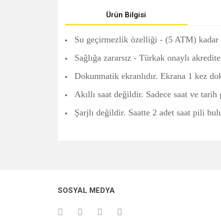
Ürün Bilgisi
Su geçirmezlik özelliği - (5 ATM) kadar 
Sağlığa zararsız - Türkak onaylı akredite
Dokunmatik ekranlıdır. Ekrana 1 kez do
Akıllı saat değildir. Sadece saat ve tarih 
Şarjlı değildir. Saatte 2 adet saat pili bu
Bu ürünün fiyat bilgisi, resim, ürün açıklamalarında v
Görüş ve önerileriniz için teşekkür ederiz.
Ürün resmi kalitesiz, bozuk veya görüntülenemiyo
SOSYAL MEDYA
Ürün açıklamasında eksik bilgiler bulunuyor.
Ürün bilgilerinde hatalar bulunuyor.
Ürün fiyatı diğer sitelerden daha pahalı.