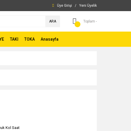
Üye Girişi
/
Yeni Üyelik
ARA
Toplam -
YE
TAKI
TOKA
Anasayfa
uk Kol Saat