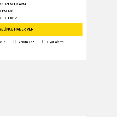
C KUZENLER AVM
TLPMB-01
90 TL + KDV
GELİNCE HABER VER
e Et
Yorum Yaz
Fiyat Alarmı