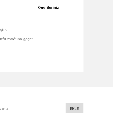
Önerileriniz
tır.
rufu moduna geçer.
za iletebilirsiniz.
EKLE