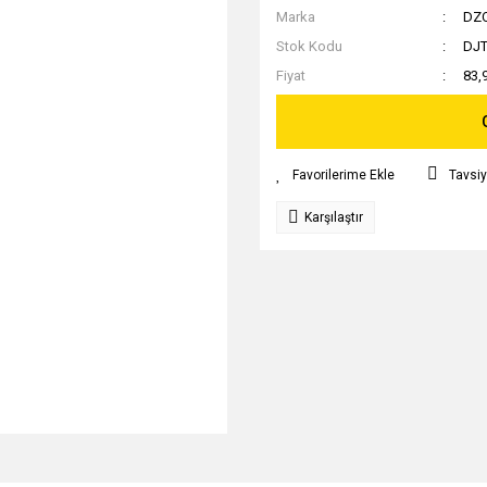
Marka
DZ
Stok Kodu
DJ
Fiyat
83,
Tavsiy
Karşılaştır