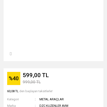
599,00 TL
%40
999,00 TL
60,08 TL
den başlayan taksitlerle!
Kategori
METAL ARAÇLAR
Marka
DZC KUZENLER AVM