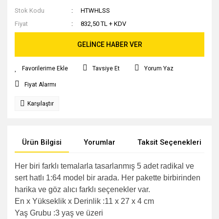
Stok Kodu
HTWHLSS
Fiyat
832,50 TL + KDV
GELİNCE HABER VER
Tavsiye Et
Yorum Yaz
Fiyat Alarmı
Karşılaştır
Ürün Bilgisi
Yorumlar
Taksit Seçenekleri
Her biri farklı temalarla tasarlanmış 5 adet radikal ve
sert hatlı 1:64 model bir arada. Her pakette birbirinden
harika ve göz alıcı farklı seçenekler var.
En x Yükseklik x Derinlik :11 x 27 x 4 cm
Yaş Grubu :3 yaş ve üzeri