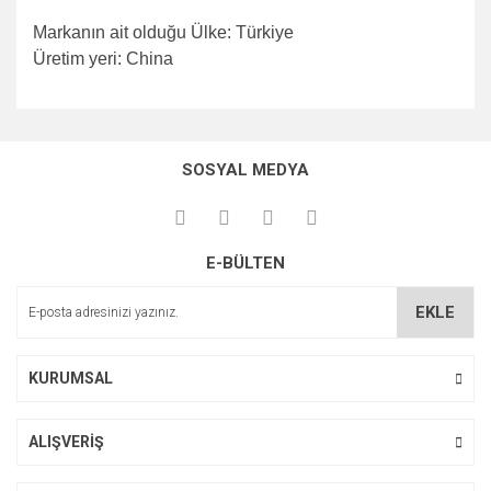
Markanın ait olduğu Ülke: Türkiye
Üretim yeri: China
Bu ürünün fiyat bilgisi, resim, ürün açıklamalarında ve diğer
konularda yetersiz gördüğünüz noktaları öneri formunu
Bu ürüne ilk yorumu siz yapın!
kullanarak tarafımıza iletebilirsiniz.
SOSYAL MEDYA
Görüş ve önerileriniz için teşekkür ederiz.
Yorum Yaz
Ürün resmi kalitesiz, bozuk veya görüntülenemiyor.
E-BÜLTEN
Ürün açıklamasında eksik bilgiler bulunuyor.
Ürün bilgilerinde hatalar bulunuyor.
EKLE
Ürün fiyatı diğer sitelerden daha pahalı.
Bu ürüne benzer farklı alternatifler olmalı.
KURUMSAL
ALIŞVERİŞ